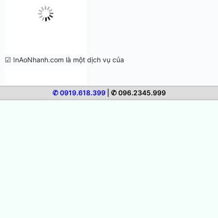
☑ InAoNhanh.com là một dịch vụ của
✆ 0919.618.399
|
✆ 096.2345.999
Chính sách, Quy định chung
TƯ VẤN – KỸ THUẬT IN ÁO