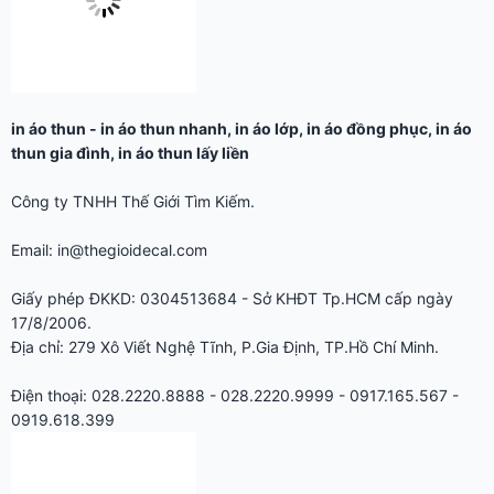
in áo thun
-
in áo thun nhanh
,
in áo lớp
,
in áo đồng phục
,
in áo
thun gia đình
,
in áo thun lấy liền
Công ty TNHH Thế Giới Tìm Kiếm.
Email: in@thegioidecal.com
Giấy phép ĐKKD: 0304513684 - Sở KHĐT Tp.HCM cấp ngày
17/8/2006.
Địa chỉ: 279 Xô Viết Nghệ Tĩnh, P.Gia Định, TP.Hồ Chí Minh.
Điện thoại: 028.2220.8888 - 028.2220.9999 - 0917.165.567 -
0919.618.399