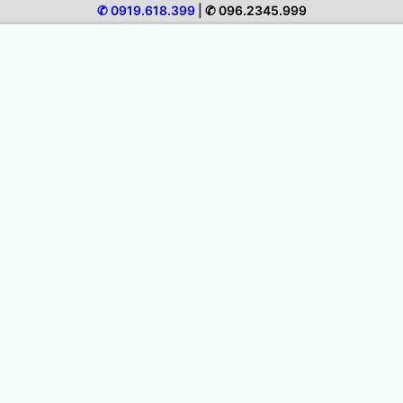
✆ 0919.618.399
|
✆ 096.2345.999
in áo đôi giá rẻ, in áo cặp lấy liền cực đẹp
in áo nhóm, in áo thun đồng phục nhóm giá rẻ
Dịch vụ in áo thun team building giá rẻ
In logo lên áo – Nhận đặt in logo decal nhiệt
ép áo thun, áo đá bóng, đồng phục giá rẻ
THÔNG TIN CÔNG TY