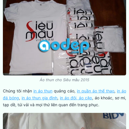
Áo thun cho Siêu mẫu 2015
Chúng tôi nhận
in áo thun
quảng cáo,
in quần áo thể thao
,
in áo
đá bóng
,
in áo thun gia đình
,
in áo đôi, áo cặp
, áo khoác, sơ mi,
tạp dề, túi vải và mọi thứ liên quan đến trang phục.