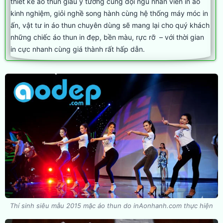
thiết kế áo thun giàu ý tưởng cùng đội ngũ nhân viên in áo
kinh nghiệm, giỏi nghề song hành cùng hệ thống máy móc in
ấn, vật tư in áo thun chuyên dùng sẽ mang lại cho quý khách
những chiếc áo thun in đẹp, bền màu, rực rỡ – với thời gian
in cực nhanh cùng giá thành rất hấp dẫn.
Thí sinh siêu mẫu 2015 mặc áo thun do inAonhanh.com thực hiện