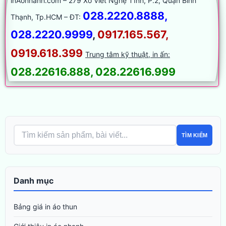
inAonhanh.com – 279 Xô Viết Nghệ Tĩnh, P.2, Quận Bình
028.2220.8888,
Thạnh, Tp.HCM – ĐT:
028.2220.9999
,
0917.165.567,
0919.618.399
Trung tâm kỹ thuật, in ấn:
028.22616.888, 028.22616.999
TÌM KIẾM
Danh mục
Bảng giá in áo thun