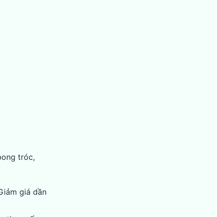
bong tróc,
 Giảm giá dần