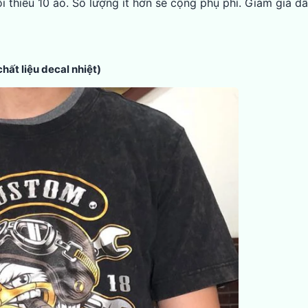
i thiểu 10 áo. Số lượng ít hơn sẽ cộng phụ phí. Giảm giá d
ất liệu decal nhiệt)