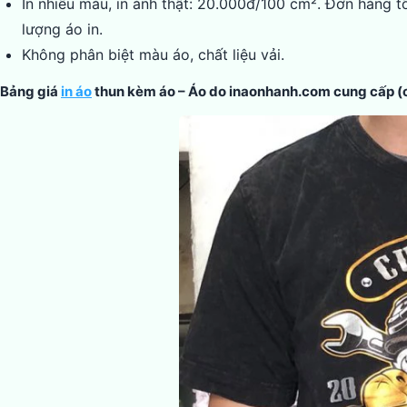
In nhiều màu, in ảnh thật: 20.000đ/100 cm². Đơn hàng tố
lượng áo in.
Không phân biệt màu áo, chất liệu vải.
Bảng giá
in áo
thun kèm áo – Áo do inaonhanh.com cung cấp (ch