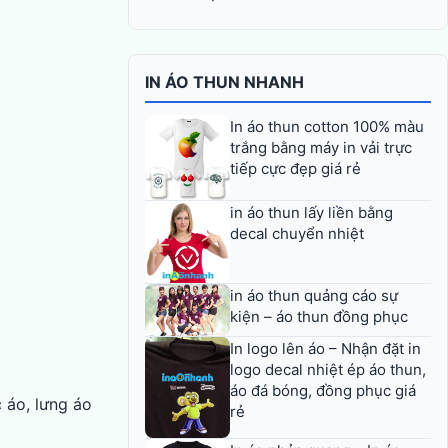
IN ÁO THUN NHANH
In áo thun cotton 100% màu
trắng bằng máy in vải trực
tiếp cực đẹp giá rẻ
in áo thun lấy liền bằng
decal chuyển nhiệt
in áo thun quảng cáo sự
kiện – áo thun đồng phục
In logo lên áo – Nhận đặt in
logo decal nhiệt ép áo thun,
áo đá bóng, đồng phục giá
 áo, lưng áo
rẻ