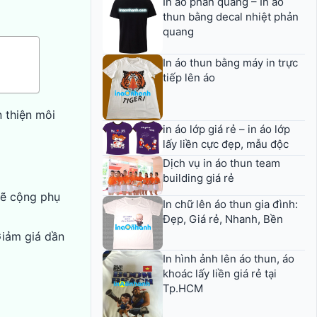
In áo phản quang – In áo
thun bằng decal nhiệt phản
quang
In áo thun bằng máy in trực
tiếp lên áo
 thiện môi
in áo lớp giá rẻ – in áo lớp
lấy liền cực đẹp, mẫu độc
Dịch vụ in áo thun team
building giá rẻ
 sẽ cộng phụ
In chữ lên áo thun gia đình:
Đẹp, Giá rẻ, Nhanh, Bền
Giảm giá dần
In hình ảnh lên áo thun, áo
khoác lấy liền giá rẻ tại
Tp.HCM