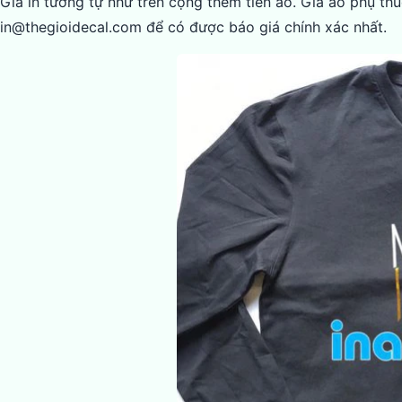
Giá in tương tự như trên cộng thêm tiền áo. Giá áo phụ thuộ
in@thegioidecal.com để có được báo giá chính xác nhất.