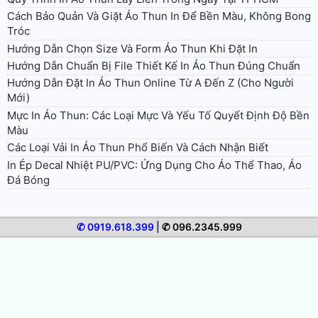
Cách Bảo Quản Và Giặt Áo Thun In Để Bền Màu, Không Bong
Tróc
Hướng Dẫn Chọn Size Và Form Áo Thun Khi Đặt In
Hướng Dẫn Chuẩn Bị File Thiết Kế In Áo Thun Đúng Chuẩn
Hướng Dẫn Đặt In Áo Thun Online Từ A Đến Z (Cho Người
Mới)
Mực In Áo Thun: Các Loại Mực Và Yếu Tố Quyết Định Độ Bền
Màu
Các Loại Vải In Áo Thun Phổ Biến Và Cách Nhận Biết
In Ép Decal Nhiệt PU/PVC: Ứng Dụng Cho Áo Thể Thao, Áo
Đá Bóng
✆ 0919.618.399
|
✆ 096.2345.999
© 2026 In Áo Nhanh. All rights reserved.
Bảng giá in áo thun
Giới thiệu in áo nhanh