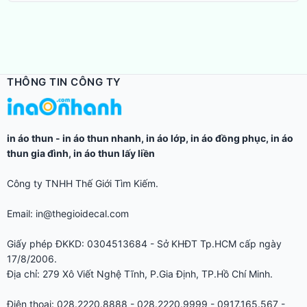
THÔNG TIN CÔNG TY
in áo thun
-
in áo thun nhanh
,
in áo lớp
,
in áo đồng phục
,
in áo
thun gia đình
,
in áo thun lấy liền
Công ty TNHH Thế Giới Tìm Kiếm.
Email: in@thegioidecal.com
Giấy phép ĐKKD: 0304513684 - Sở KHĐT Tp.HCM cấp ngày
17/8/2006.
Địa chỉ: 279 Xô Viết Nghệ Tĩnh, P.Gia Định, TP.Hồ Chí Minh.
Điện thoại: 028.2220.8888 - 028.2220.9999 - 0917.165.567 -