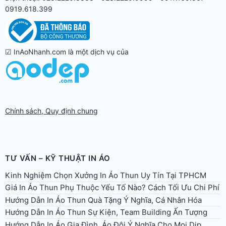
0919.618.399
☑ InAoNhanh.com là một dịch vụ của
Chính sách, Quy định chung
TƯ VẤN – KỸ THUẬT IN ÁO
Kinh Nghiệm Chọn Xưởng In Áo Thun Uy Tín Tại TPHCM
Giá In Áo Thun Phụ Thuộc Yếu Tố Nào? Cách Tối Ưu Chi Phí
Hướng Dẫn In Áo Thun Quà Tặng Ý Nghĩa, Cá Nhân Hóa
Hướng Dẫn In Áo Thun Sự Kiện, Team Building Ấn Tượng
Hướng Dẫn In Áo Gia Đình, Áo Đôi Ý Nghĩa Cho Mọi Dịp