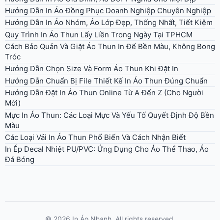
Hướng Dẫn In Áo Đồng Phục Doanh Nghiệp Chuyên Nghiệp
Hướng Dẫn In Áo Nhóm, Áo Lớp Đẹp, Thống Nhất, Tiết Kiệm
Quy Trình In Áo Thun Lấy Liền Trong Ngày Tại TPHCM
Cách Bảo Quản Và Giặt Áo Thun In Để Bền Màu, Không Bong
Tróc
Hướng Dẫn Chọn Size Và Form Áo Thun Khi Đặt In
Hướng Dẫn Chuẩn Bị File Thiết Kế In Áo Thun Đúng Chuẩn
Hướng Dẫn Đặt In Áo Thun Online Từ A Đến Z (Cho Người
Mới)
Mực In Áo Thun: Các Loại Mực Và Yếu Tố Quyết Định Độ Bền
Màu
Các Loại Vải In Áo Thun Phổ Biến Và Cách Nhận Biết
In Ép Decal Nhiệt PU/PVC: Ứng Dụng Cho Áo Thể Thao, Áo
Đá Bóng
© 2026 In Áo Nhanh. All rights reserved.