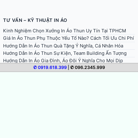
TƯ VẤN – KỸ THUẬT IN ÁO
Kinh Nghiệm Chọn Xưởng In Áo Thun Uy Tín Tại TPHCM
Giá In Áo Thun Phụ Thuộc Yếu Tố Nào? Cách Tối Ưu Chi Phí
Hướng Dẫn In Áo Thun Quà Tặng Ý Nghĩa, Cá Nhân Hóa
Hướng Dẫn In Áo Thun Sự Kiện, Team Building Ấn Tượng
Hướng Dẫn In Áo Gia Đình, Áo Đôi Ý Nghĩa Cho Mọi Dịp
✆ 0919.618.399
|
✆ 096.2345.999
Hướng Dẫn In Áo Đồng Phục Doanh Nghiệp Chuyên Nghiệp
Hướng Dẫn In Áo Nhóm, Áo Lớp Đẹp, Thống Nhất, Tiết Kiệm
Quy Trình In Áo Thun Lấy Liền Trong Ngày Tại TPHCM
Cách Bảo Quản Và Giặt Áo Thun In Để Bền Màu, Không Bong
Tróc
Hướng Dẫn Chọn Size Và Form Áo Thun Khi Đặt In
Hướng Dẫn Chuẩn Bị File Thiết Kế In Áo Thun Đúng Chuẩn
Hướng Dẫn Đặt In Áo Thun Online Từ A Đến Z (Cho Người
Mới)
Mực In Áo Thun: Các Loại Mực Và Yếu Tố Quyết Định Độ Bền