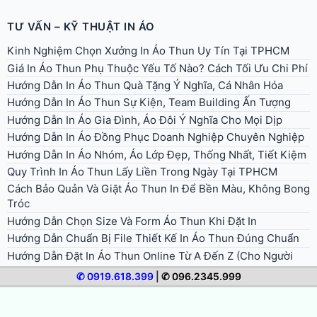
TƯ VẤN – KỸ THUẬT IN ÁO
Kinh Nghiệm Chọn Xưởng In Áo Thun Uy Tín Tại TPHCM
Giá In Áo Thun Phụ Thuộc Yếu Tố Nào? Cách Tối Ưu Chi Phí
Hướng Dẫn In Áo Thun Quà Tặng Ý Nghĩa, Cá Nhân Hóa
Hướng Dẫn In Áo Thun Sự Kiện, Team Building Ấn Tượng
Hướng Dẫn In Áo Gia Đình, Áo Đôi Ý Nghĩa Cho Mọi Dịp
Hướng Dẫn In Áo Đồng Phục Doanh Nghiệp Chuyên Nghiệp
Hướng Dẫn In Áo Nhóm, Áo Lớp Đẹp, Thống Nhất, Tiết Kiệm
Quy Trình In Áo Thun Lấy Liền Trong Ngày Tại TPHCM
Cách Bảo Quản Và Giặt Áo Thun In Để Bền Màu, Không Bong
Tróc
Hướng Dẫn Chọn Size Và Form Áo Thun Khi Đặt In
Hướng Dẫn Chuẩn Bị File Thiết Kế In Áo Thun Đúng Chuẩn
Hướng Dẫn Đặt In Áo Thun Online Từ A Đến Z (Cho Người
Mới)
✆ 0919.618.399
|
✆ 096.2345.999
Mực In Áo Thun: Các Loại Mực Và Yếu Tố Quyết Định Độ Bền
Màu