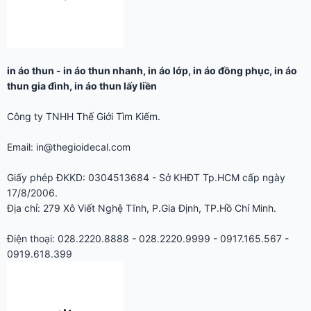
Giấy phép ĐKKD: 0304513684 - Sở KHĐT Tp.HCM cấp ngày
17/8/2006.
Địa chỉ: 279 Xô Viết Nghệ Tĩnh, P.Gia Định, TP.Hồ Chí Minh.
Điện thoại: 028.2220.8888 - 028.2220.9999 - 0917.165.567 -
0919.618.399
☑ InAoNhanh.com là một dịch vụ của
Chính sách, Quy định chung
TƯ VẤN – KỸ THUẬT IN ÁO