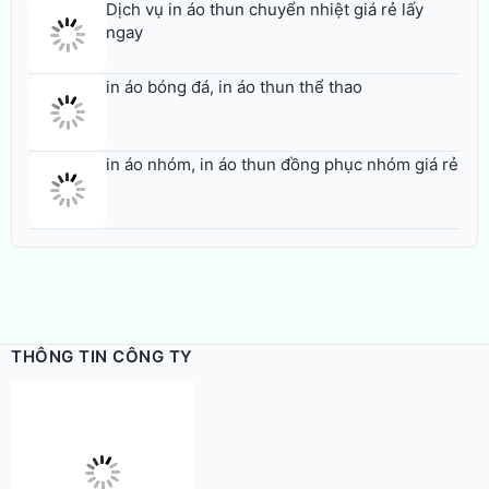
Dịch vụ in áo thun chuyển nhiệt giá rẻ lấy
ngay
in áo bóng đá, in áo thun thể thao
in áo nhóm, in áo thun đồng phục nhóm giá rẻ
THÔNG TIN CÔNG TY
in áo thun
-
in áo thun nhanh
,
in áo lớp
,
in áo đồng phục
,
in áo
thun gia đình
,
in áo thun lấy liền
Công ty TNHH Thế Giới Tìm Kiếm.
Email: in@thegioidecal.com