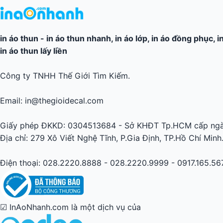
in áo thun
-
in áo thun nhanh
,
in áo lớp
,
in áo đồng phục
,
i
in áo thun lấy liền
Công ty TNHH Thế Giới Tìm Kiếm.
Email: in@thegioidecal.com
Giấy phép ĐKKD: 0304513684 - Sở KHĐT Tp.HCM cấp ngà
Địa chỉ: 279 Xô Viết Nghệ Tĩnh, P.Gia Định, TP.Hồ Chí Minh
Điện thoại: 028.2220.8888 - 028.2220.9999 - 0917.165.56
☑ InAoNhanh.com là một dịch vụ của