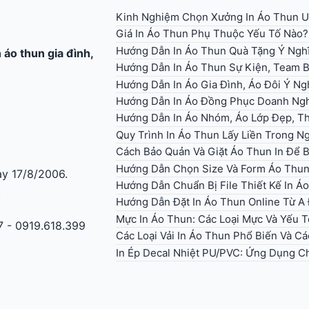
Kinh Nghiệm Chọn Xưởng In Áo Thun U
Giá In Áo Thun Phụ Thuộc Yếu Tố Nào?
Hướng Dẫn In Áo Thun Quà Tặng Ý Ngh
n áo thun gia đình
,
Hướng Dẫn In Áo Thun Sự Kiện, Team B
Hướng Dẫn In Áo Gia Đình, Áo Đôi Ý Ng
Hướng Dẫn In Áo Đồng Phục Doanh Ng
Hướng Dẫn In Áo Nhóm, Áo Lớp Đẹp, Th
Quy Trình In Áo Thun Lấy Liền Trong 
Cách Bảo Quản Và Giặt Áo Thun In Để 
Hướng Dẫn Chọn Size Và Form Áo Thun 
y 17/8/2006.
Hướng Dẫn Chuẩn Bị File Thiết Kế In 
.
Hướng Dẫn Đặt In Áo Thun Online Từ A
Mực In Áo Thun: Các Loại Mực Và Yếu 
7 - 0919.618.399
Các Loại Vải In Áo Thun Phổ Biến Và Cá
In Ép Decal Nhiệt PU/PVC: Ứng Dụng C