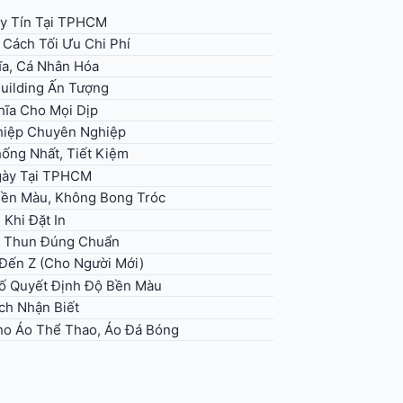
y Tín Tại TPHCM
 Cách Tối Ưu Chi Phí
ĩa, Cá Nhân Hóa
uilding Ấn Tượng
hĩa Cho Mọi Dịp
hiệp Chuyên Nghiệp
ống Nhất, Tiết Kiệm
Ngày Tại TPHCM
Bền Màu, Không Bong Tróc
Khi Đặt In
Áo Thun Đúng Chuẩn
 Đến Z (Cho Người Mới)
Tố Quyết Định Độ Bền Màu
ch Nhận Biết
ho Áo Thể Thao, Áo Đá Bóng