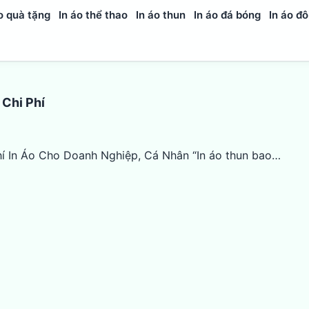
o quà tặng
In áo thể thao
In áo thun
In áo đá bóng
In áo đô
 Chi Phí
í In Áo Cho Doanh Nghiệp, Cá Nhân “In áo thun bao…