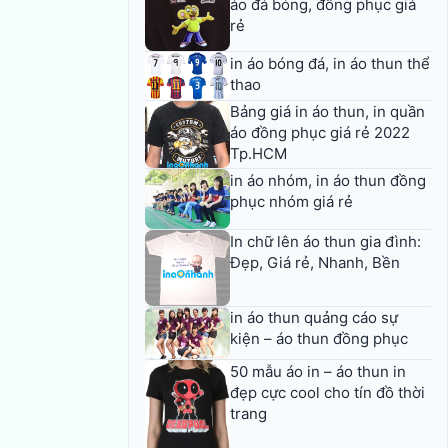
áo đá bóng, đồng phục giá
rẻ
in áo bóng đá, in áo thun thể
thao
Bảng giá in áo thun, in quần
áo đồng phục giá rẻ 2022
Tp.HCM
in áo nhóm, in áo thun đồng
phục nhóm giá rẻ
In chữ lên áo thun gia đình:
Đẹp, Giá rẻ, Nhanh, Bền
in áo thun quảng cáo sự
kiện – áo thun đồng phục
50 mẫu áo in – áo thun in
đẹp cực cool cho tín đồ thời
trang