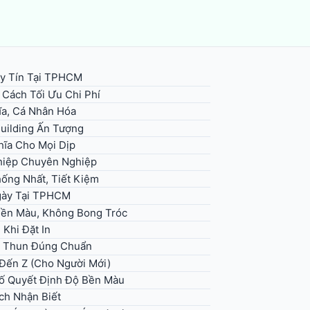
y Tín Tại TPHCM
 Cách Tối Ưu Chi Phí
ĩa, Cá Nhân Hóa
uilding Ấn Tượng
hĩa Cho Mọi Dịp
hiệp Chuyên Nghiệp
ống Nhất, Tiết Kiệm
Ngày Tại TPHCM
Bền Màu, Không Bong Tróc
Khi Đặt In
Áo Thun Đúng Chuẩn
 Đến Z (Cho Người Mới)
Tố Quyết Định Độ Bền Màu
ch Nhận Biết