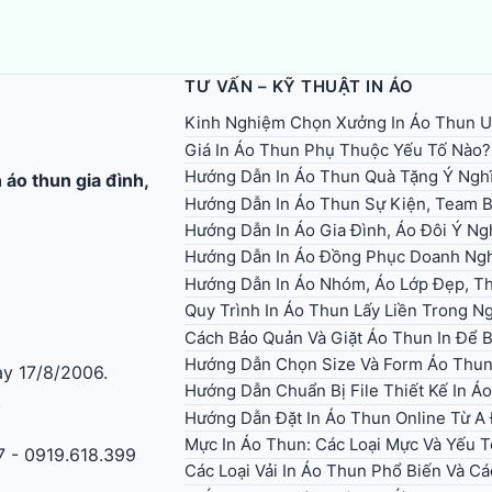
TƯ VẤN – KỸ THUẬT IN ÁO
Kinh Nghiệm Chọn Xưởng In Áo Thun U
Giá In Áo Thun Phụ Thuộc Yếu Tố Nào?
Hướng Dẫn In Áo Thun Quà Tặng Ý Ngh
n áo thun gia đình
,
Hướng Dẫn In Áo Thun Sự Kiện, Team B
Hướng Dẫn In Áo Gia Đình, Áo Đôi Ý Ng
Hướng Dẫn In Áo Đồng Phục Doanh Ng
Hướng Dẫn In Áo Nhóm, Áo Lớp Đẹp, Th
Quy Trình In Áo Thun Lấy Liền Trong 
Cách Bảo Quản Và Giặt Áo Thun In Để 
Hướng Dẫn Chọn Size Và Form Áo Thun 
y 17/8/2006.
Hướng Dẫn Chuẩn Bị File Thiết Kế In 
.
Hướng Dẫn Đặt In Áo Thun Online Từ A
Mực In Áo Thun: Các Loại Mực Và Yếu 
7 - 0919.618.399
Các Loại Vải In Áo Thun Phổ Biến Và Cá