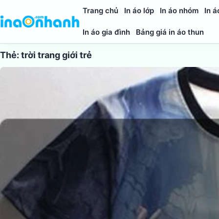
Trang chủ
In áo lớp
In áo nhóm
In á
In áo gia đình
Bảng giá in áo thun
Thẻ:
trời trang giới trẻ