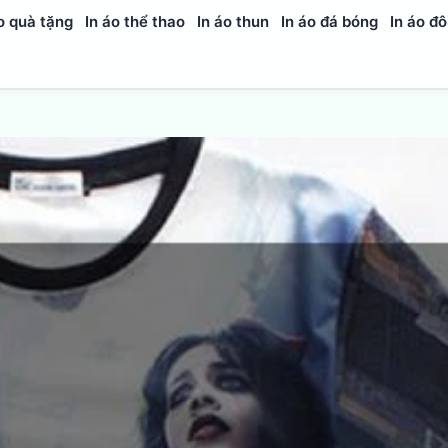
o quà tặng
In áo thể thao
In áo thun
In áo đá bóng
In áo đô