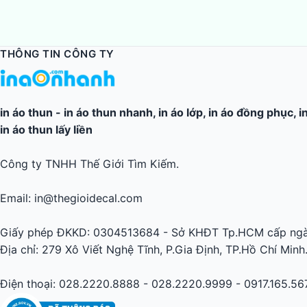
THÔNG TIN CÔNG TY
in áo thun
-
in áo thun nhanh
,
in áo lớp
,
in áo đồng phục
,
i
in áo thun lấy liền
Công ty TNHH Thế Giới Tìm Kiếm.
Email: in@thegioidecal.com
Giấy phép ĐKKD: 0304513684 - Sở KHĐT Tp.HCM cấp ngà
Địa chỉ: 279 Xô Viết Nghệ Tĩnh, P.Gia Định, TP.Hồ Chí Minh
Điện thoại: 028.2220.8888 - 028.2220.9999 - 0917.165.56