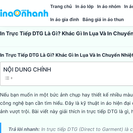
Trang chủ
In áo lớp
In áo nhóm
In á
In áo gia đình
Bảng giá in áo thun
In Trực Tiếp DTG Là Gì? Khác Gì In Lụa Và In Chuyể
In Trực Tiếp DTG Là Gì? Khác Gì In Lụa Và In Chuyển Nhiệ
NỘI DUNG CHÍNH
Nếu bạn muốn in một bức ảnh chụp hay thiết kế nhiều màu 
công nghệ bạn cần tìm hiểu. Đây là kỹ thuật in áo hiện đạ
ảnh vượt trội. Bài viết này giải thích in trực tiếp DTG là gì
Trả lời nhanh:
In trực tiếp DTG (Direct to Garment) là