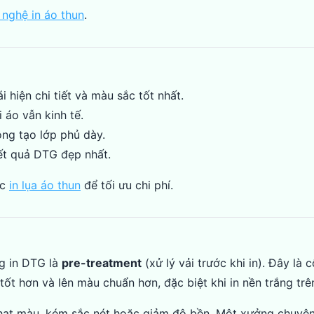
 nghệ in áo thun
.
 hiện chi tiết và màu sắc tốt nhất.
i áo vẫn kinh tế.
ng tạo lớp phủ dày.
ết quả DTG đẹp nhất.
ắc
in lụa áo thun
để tối ưu chi phí.
ng in DTG là
pre-treatment
(xử lý vải trước khi in). Đây là
t hơn và lên màu chuẩn hơn, đặc biệt khi in nền trắng trê
nhạt màu, kém sắc nét hoặc giảm độ bền. Một xưởng chuyên