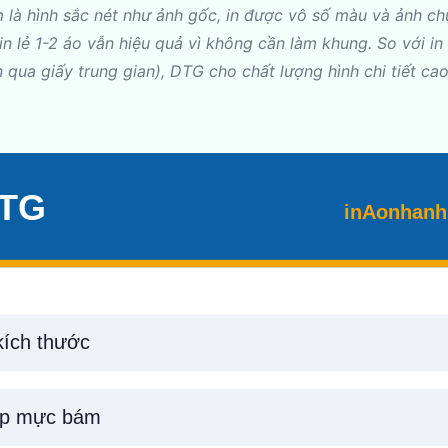
ểm là hình sắc nét như ảnh gốc, in được vô số màu và ảnh c
lẻ 1-2 áo vẫn hiệu quả vì không cần làm khung. So với in 
 in qua giấy trung gian), DTG cho chất lượng hình chi tiết ca