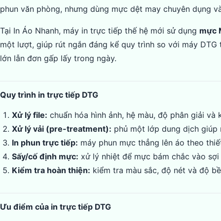
phun văn phòng, nhưng dùng mực dệt may chuyên dụng và đ
Tại In Áo Nhanh, máy in trực tiếp thế hệ mới sử dụng
mực 
một lượt, giúp rút ngắn đáng kể quy trình so với máy DTG 
lớn lẫn đơn gấp lấy trong ngày.
Quy trình in trực tiếp DTG
Xử lý file:
chuẩn hóa hình ảnh, hệ màu, độ phân giải và k
Xử lý vải (pre-treatment):
phủ một lớp dung dịch giúp m
In phun trực tiếp:
máy phun mực thẳng lên áo theo thiết
Sấy/cố định mực:
xử lý nhiệt để mực bám chắc vào sợi 
Kiểm tra hoàn thiện:
kiểm tra màu sắc, độ nét và độ bề
Ưu điểm của in trực tiếp DTG