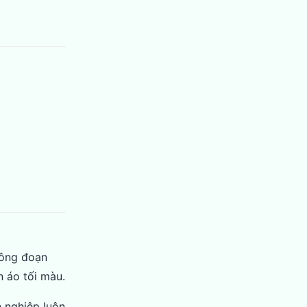
 công đoạn
n áo tối màu.
 nghiệp luôn