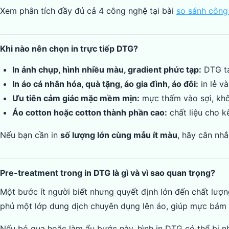
Xem phân tích đầy đủ cả 4 công nghệ tại bài
so sánh công
Khi nào nên chọn in trực tiếp DTG?
In ảnh chụp, hình nhiều màu, gradient phức tạp:
DTG tái
In áo cá nhân hóa, quà tặng, áo gia đình, áo đôi:
in lẻ và
Ưu tiên cảm giác mặc mềm mịn:
mực thấm vào sợi, khô
Áo cotton hoặc cotton thành phần cao:
chất liệu cho k
Nếu bạn cần in
số lượng lớn cùng mẫu ít màu
, hãy cân nh
Pre-treatment trong in DTG là gì và vì sao quan trọng?
Một bước ít người biết nhưng quyết định lớn đến chất lượ
phủ một lớp dung dịch chuyên dụng lên áo, giúp mực bám tố
Nếu bỏ qua hoặc làm ẩu bước này, hình in DTG có thể bị 