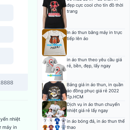
đẹp cực cool cho tín đồ thời
trang
In áo thun bằng máy in trực
tiếp lên áo
in áo thun theo yêu cầu giá
rẻ, bền, đẹp, lấy ngay
Bảng giá in áo thun, in quần
áo đồng phục giá rẻ 2022
Tp.HCM
Dịch vụ in áo thun chuyển
nhiệt giá rẻ lấy ngay
uyển nhiệt
in áo bóng đá, in áo thun thể
ự máy in
thao