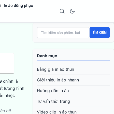
i
In áo đồng phục
TÌM KIẾM
Danh mục
Bảng giá in áo thun
Giới thiệu in áo nhanh
G
chính là
ất lượng hình
Hướng dẫn in áo
ển nhiệt.
Tư vấn thời trang
lên bề
Video clip in áo thun