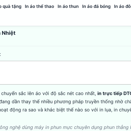
o quà tặng
In áo thể thao
In áo thun
In áo đá bóng
In áo đô
n Nhiệt
t
chuyển sắc lên áo với độ sắc nét cao nhất,
in trực tiếp DT
i đang dần thay thế nhiều phương pháp truyền thống nhờ ch
, hoạt động ra sao và khác biệt thế nào so với in lụa, in chuy
 công nghệ dùng máy in phun mực chuyên dụng phun thẳng 