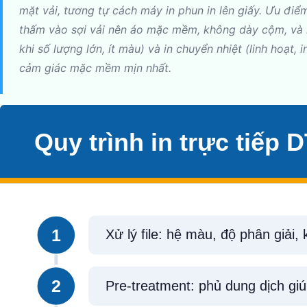
mặt vải, tương tự cách máy in phun in lên giấy. Ưu đi
thấm vào sợi vải nên áo mặc mềm, không dày cộm, và in 
khi số lượng lớn, ít màu) và in chuyển nhiệt (linh hoạt,
cảm giác mặc mềm mịn nhất.