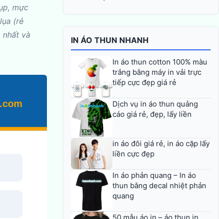
hụp, mực
lụa (rẻ
o nhất và
IN ÁO THUN NHANH
In áo thun cotton 100% màu
trắng bằng máy in vải trực
tiếp cực đẹp giá rẻ
Dịch vụ in áo thun quảng
cáo giá rẻ, đẹp, lấy liền
in áo đôi giá rẻ, in áo cặp lấy
liền cực đẹp
In áo phản quang – In áo
thun bằng decal nhiệt phản
quang
50 mẫu áo in – áo thun in