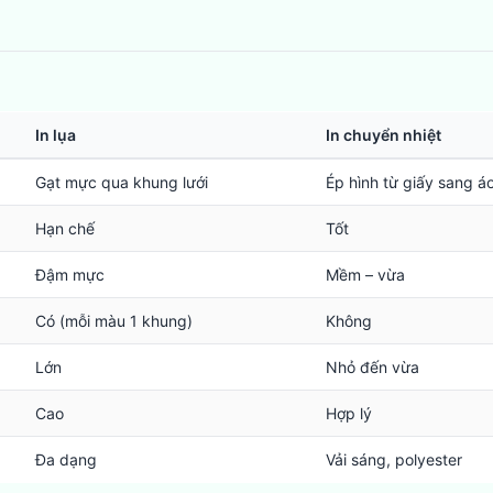
In lụa
In chuyển nhiệt
Gạt mực qua khung lưới
Ép hình từ giấy sang á
Hạn chế
Tốt
Đậm mực
Mềm – vừa
Có (mỗi màu 1 khung)
Không
Lớn
Nhỏ đến vừa
Cao
Hợp lý
Đa dạng
Vải sáng, polyester