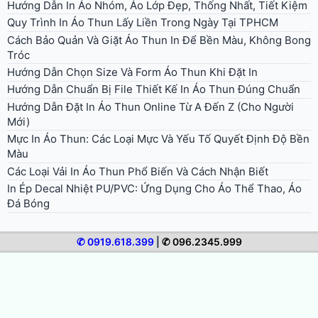
Hướng Dẫn In Áo Nhóm, Áo Lớp Đẹp, Thống Nhất, Tiết Kiệm
Quy Trình In Áo Thun Lấy Liền Trong Ngày Tại TPHCM
Cách Bảo Quản Và Giặt Áo Thun In Để Bền Màu, Không Bong
Tróc
Hướng Dẫn Chọn Size Và Form Áo Thun Khi Đặt In
Hướng Dẫn Chuẩn Bị File Thiết Kế In Áo Thun Đúng Chuẩn
Hướng Dẫn Đặt In Áo Thun Online Từ A Đến Z (Cho Người
Mới)
Mực In Áo Thun: Các Loại Mực Và Yếu Tố Quyết Định Độ Bền
Màu
Các Loại Vải In Áo Thun Phổ Biến Và Cách Nhận Biết
In Ép Decal Nhiệt PU/PVC: Ứng Dụng Cho Áo Thể Thao, Áo
Đá Bóng
✆ 0919.618.399
|
✆ 096.2345.999
© 2026 In Áo Nhanh. All rights reserved.
Bảng giá in áo thun
Giới thiệu in áo nhanh