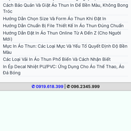
Cách Bảo Quản Và Giặt Áo Thun In Để Bền Màu, Không Bong
Tróc
Hướng Dẫn Chọn Size Và Form Áo Thun Khi Đặt In
Hướng Dẫn Chuẩn Bị File Thiết Kế In Áo Thun Đúng Chuẩn
Hướng Dẫn Đặt In Áo Thun Online Từ A Đến Z (Cho Người
Mới)
Mực In Áo Thun: Các Loại Mực Và Yếu Tố Quyết Định Độ Bền
Màu
Các Loại Vải In Áo Thun Phổ Biến Và Cách Nhận Biết
In Ép Decal Nhiệt PU/PVC: Ứng Dụng Cho Áo Thể Thao, Áo
Đá Bóng
✆ 0919.618.399
|
✆ 096.2345.999
© 2026 In Áo Nhanh. All rights reserved.
Bảng giá in áo thun
Giới thiệu in áo nhanh
Hướng dẫn in áo
Tư vấn thời trang
Video clip in áo thun