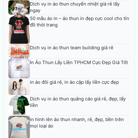
Dịch vụ in áo thun chuyển nhiệt giá rẻ lấy
ngay
50 mẫu áo in – áo thun in đẹp cực cool cho tín
đồ thời trang
Dịch vụ in áo thun team building giá rẻ
In Áo Thun Lấy Liền TPHCM Cực Đẹp Giá Tốt
in áo đôi giá rẻ, in áo cặp lấy liền cực đẹp
Dịch vụ in áo thun quảng cáo giá rẻ, đẹp, lấy
liền
in hình lên áo thun nhanh, rẻ, đẹp, bền trên
mọi loại áo