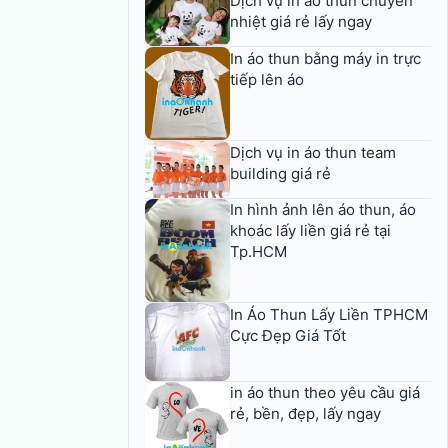
Dịch vụ in áo thun chuyển
nhiệt giá rẻ lấy ngay
In áo thun bằng máy in trực
tiếp lên áo
Dịch vụ in áo thun team
building giá rẻ
In hình ảnh lên áo thun, áo
khoác lấy liền giá rẻ tại
Tp.HCM
In Áo Thun Lấy Liền TPHCM
Cực Đẹp Giá Tốt
in áo thun theo yêu cầu giá
rẻ, bền, đẹp, lấy ngay