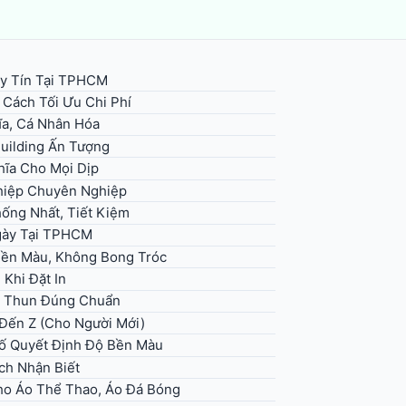
y Tín Tại TPHCM
 Cách Tối Ưu Chi Phí
ĩa, Cá Nhân Hóa
uilding Ấn Tượng
hĩa Cho Mọi Dịp
hiệp Chuyên Nghiệp
ống Nhất, Tiết Kiệm
Ngày Tại TPHCM
Bền Màu, Không Bong Tróc
Khi Đặt In
Áo Thun Đúng Chuẩn
 Đến Z (Cho Người Mới)
Tố Quyết Định Độ Bền Màu
ch Nhận Biết
ho Áo Thể Thao, Áo Đá Bóng