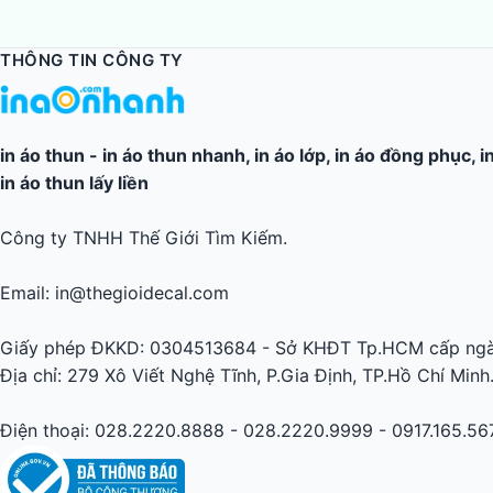
THÔNG TIN CÔNG TY
in áo thun
-
in áo thun nhanh
,
in áo lớp
,
in áo đồng phục
,
i
in áo thun lấy liền
Công ty TNHH Thế Giới Tìm Kiếm.
Email: in@thegioidecal.com
Giấy phép ĐKKD: 0304513684 - Sở KHĐT Tp.HCM cấp ngà
Địa chỉ: 279 Xô Viết Nghệ Tĩnh, P.Gia Định, TP.Hồ Chí Minh
Điện thoại: 028.2220.8888 - 028.2220.9999 - 0917.165.56