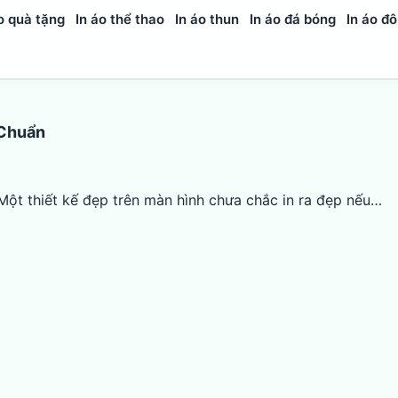
o quà tặng
In áo thể thao
In áo thun
In áo đá bóng
In áo đô
 Chuẩn
ột thiết kế đẹp trên màn hình chưa chắc in ra đẹp nếu…