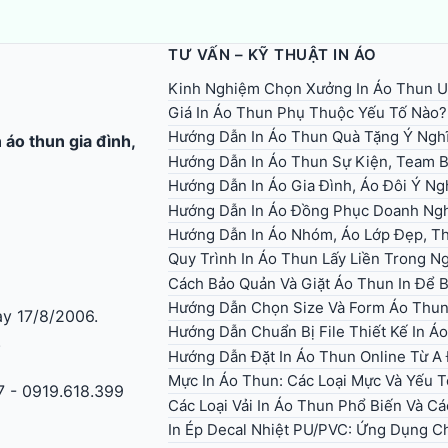
TƯ VẤN – KỸ THUẬT IN ÁO
Kinh Nghiệm Chọn Xưởng In Áo Thun U
Giá In Áo Thun Phụ Thuộc Yếu Tố Nào?
Hướng Dẫn In Áo Thun Quà Tặng Ý Ngh
n áo thun gia đình
,
Hướng Dẫn In Áo Thun Sự Kiện, Team B
Hướng Dẫn In Áo Gia Đình, Áo Đôi Ý Ng
Hướng Dẫn In Áo Đồng Phục Doanh Ng
Hướng Dẫn In Áo Nhóm, Áo Lớp Đẹp, Th
Quy Trình In Áo Thun Lấy Liền Trong 
Cách Bảo Quản Và Giặt Áo Thun In Để 
Hướng Dẫn Chọn Size Và Form Áo Thun 
y 17/8/2006.
Hướng Dẫn Chuẩn Bị File Thiết Kế In 
.
Hướng Dẫn Đặt In Áo Thun Online Từ A
Mực In Áo Thun: Các Loại Mực Và Yếu 
7 - 0919.618.399
Các Loại Vải In Áo Thun Phổ Biến Và Cá
In Ép Decal Nhiệt PU/PVC: Ứng Dụng C