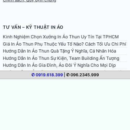
TƯ VẤN – KỸ THUẬT IN ÁO
Kinh Nghiệm Chọn Xưởng In Áo Thun Uy Tín Tại TPHCM
Giá In Áo Thun Phụ Thuộc Yếu Tố Nào? Cách Tối Ưu Chi Phí
Hướng Dẫn In Áo Thun Quà Tặng Ý Nghĩa, Cá Nhân Hóa
Hướng Dẫn In Áo Thun Sự Kiện, Team Building Ấn Tượng
Hướng Dẫn In Áo Gia Đình, Áo Đôi Ý Nghĩa Cho Mọi Dịp
Hướng Dẫn In Áo Đồng Phục Doanh Nghiệp Chuyên Nghiệp
✆ 0919.618.399
|
✆ 096.2345.999
Hướng Dẫn In Áo Nhóm, Áo Lớp Đẹp, Thống Nhất, Tiết Kiệm
Quy Trình In Áo Thun Lấy Liền Trong Ngày Tại TPHCM
Cách Bảo Quản Và Giặt Áo Thun In Để Bền Màu, Không Bong
Tróc
Hướng Dẫn Chọn Size Và Form Áo Thun Khi Đặt In
Hướng Dẫn Chuẩn Bị File Thiết Kế In Áo Thun Đúng Chuẩn
Hướng Dẫn Đặt In Áo Thun Online Từ A Đến Z (Cho Người
Mới)