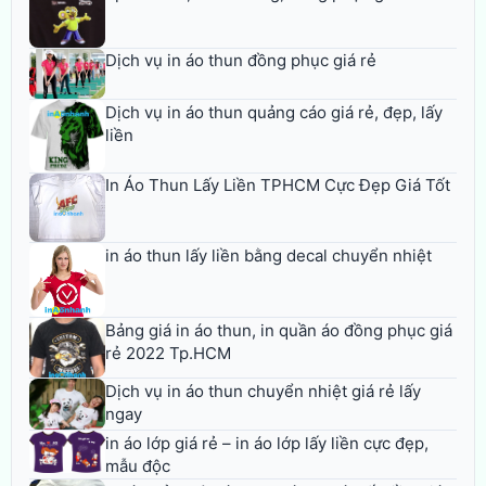
Dịch vụ in áo thun đồng phục giá rẻ
Dịch vụ in áo thun quảng cáo giá rẻ, đẹp, lấy
liền
In Áo Thun Lấy Liền TPHCM Cực Đẹp Giá Tốt
in áo thun lấy liền bằng decal chuyển nhiệt
Bảng giá in áo thun, in quần áo đồng phục giá
rẻ 2022 Tp.HCM
Dịch vụ in áo thun chuyển nhiệt giá rẻ lấy
ngay
in áo lớp giá rẻ – in áo lớp lấy liền cực đẹp,
mẫu độc