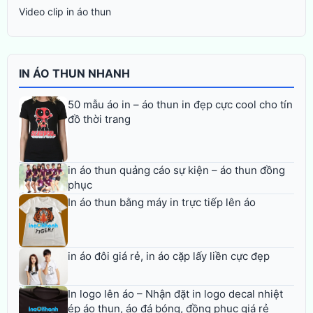
Video clip in áo thun
IN ÁO THUN NHANH
50 mẫu áo in – áo thun in đẹp cực cool cho tín
đồ thời trang
in áo thun quảng cáo sự kiện – áo thun đồng
phục
In áo thun bằng máy in trực tiếp lên áo
in áo đôi giá rẻ, in áo cặp lấy liền cực đẹp
In logo lên áo – Nhận đặt in logo decal nhiệt
ép áo thun, áo đá bóng, đồng phục giá rẻ