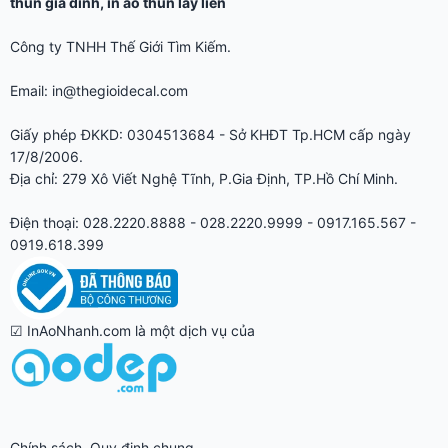
thun gia đình
,
in áo thun lấy liền
Công ty TNHH Thế Giới Tìm Kiếm.
Email: in@thegioidecal.com
Giấy phép ĐKKD: 0304513684 - Sở KHĐT Tp.HCM cấp ngày
17/8/2006.
Địa chỉ: 279 Xô Viết Nghệ Tĩnh, P.Gia Định, TP.Hồ Chí Minh.
Điện thoại: 028.2220.8888 - 028.2220.9999 - 0917.165.567 -
0919.618.399
☑ InAoNhanh.com là một dịch vụ của
Chính sách, Quy định chung