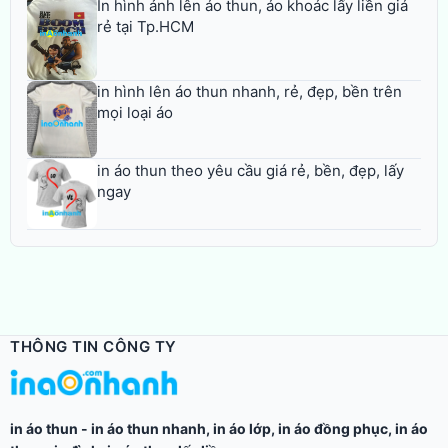
In hình ảnh lên áo thun, áo khoác lấy liền giá
rẻ tại Tp.HCM
in hình lên áo thun nhanh, rẻ, đẹp, bền trên
mọi loại áo
in áo thun theo yêu cầu giá rẻ, bền, đẹp, lấy
ngay
THÔNG TIN CÔNG TY
in áo thun
-
in áo thun nhanh
,
in áo lớp
,
in áo đồng phục
,
in áo