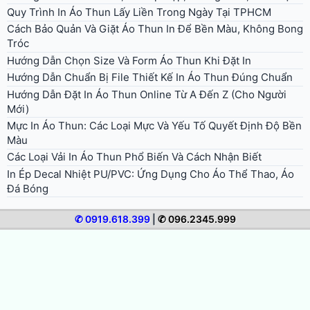
Quy Trình In Áo Thun Lấy Liền Trong Ngày Tại TPHCM
Cách Bảo Quản Và Giặt Áo Thun In Để Bền Màu, Không Bong
Tróc
Hướng Dẫn Chọn Size Và Form Áo Thun Khi Đặt In
Hướng Dẫn Chuẩn Bị File Thiết Kế In Áo Thun Đúng Chuẩn
Hướng Dẫn Đặt In Áo Thun Online Từ A Đến Z (Cho Người
Mới)
Mực In Áo Thun: Các Loại Mực Và Yếu Tố Quyết Định Độ Bền
Màu
Các Loại Vải In Áo Thun Phổ Biến Và Cách Nhận Biết
In Ép Decal Nhiệt PU/PVC: Ứng Dụng Cho Áo Thể Thao, Áo
Đá Bóng
✆ 0919.618.399
|
✆ 096.2345.999
© 2026 In Áo Nhanh. All rights reserved.
Bảng giá in áo thun
Giới thiệu in áo nhanh