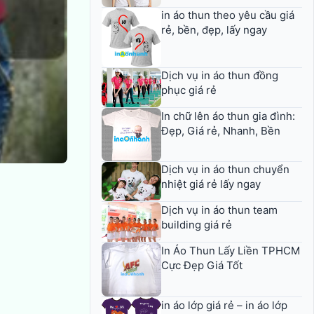
in áo thun theo yêu cầu giá
rẻ, bền, đẹp, lấy ngay
Dịch vụ in áo thun đồng
phục giá rẻ
In chữ lên áo thun gia đình:
Đẹp, Giá rẻ, Nhanh, Bền
Dịch vụ in áo thun chuyển
nhiệt giá rẻ lấy ngay
Dịch vụ in áo thun team
building giá rẻ
In Áo Thun Lấy Liền TPHCM
Cực Đẹp Giá Tốt
in áo lớp giá rẻ – in áo lớp