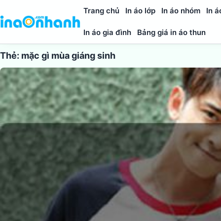
Trang chủ
In áo lớp
In áo nhóm
In á
In áo gia đình
Bảng giá in áo thun
Thẻ:
mặc gì mùa giáng sinh