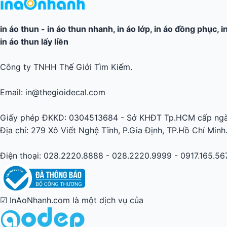
in áo thun
-
in áo thun nhanh
,
in áo lớp
,
in áo đồng phục
,
i
in áo thun lấy liền
Công ty TNHH Thế Giới Tìm Kiếm.
Email: in@thegioidecal.com
Giấy phép ĐKKD: 0304513684 - Sở KHĐT Tp.HCM cấp ngà
Địa chỉ: 279 Xô Viết Nghệ Tĩnh, P.Gia Định, TP.Hồ Chí Minh
Điện thoại: 028.2220.8888 - 028.2220.9999 - 0917.165.56
☑ InAoNhanh.com là một dịch vụ của