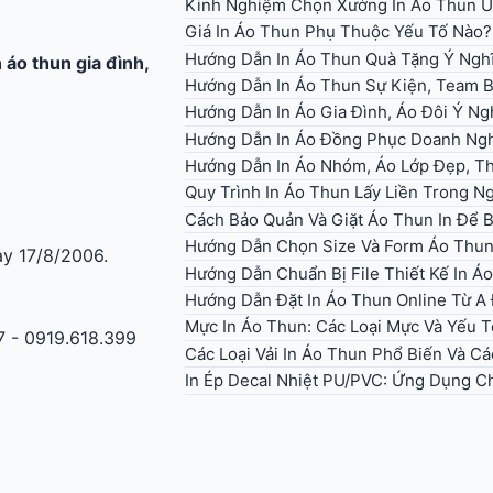
Kinh Nghiệm Chọn Xưởng In Áo Thun U
Giá In Áo Thun Phụ Thuộc Yếu Tố Nào?
Hướng Dẫn In Áo Thun Quà Tặng Ý Ngh
n áo thun gia đình
,
Hướng Dẫn In Áo Thun Sự Kiện, Team B
Hướng Dẫn In Áo Gia Đình, Áo Đôi Ý Ng
Hướng Dẫn In Áo Đồng Phục Doanh Ng
Hướng Dẫn In Áo Nhóm, Áo Lớp Đẹp, Th
Quy Trình In Áo Thun Lấy Liền Trong 
Cách Bảo Quản Và Giặt Áo Thun In Để 
Hướng Dẫn Chọn Size Và Form Áo Thun 
y 17/8/2006.
Hướng Dẫn Chuẩn Bị File Thiết Kế In 
.
Hướng Dẫn Đặt In Áo Thun Online Từ A
Mực In Áo Thun: Các Loại Mực Và Yếu 
7 - 0919.618.399
Các Loại Vải In Áo Thun Phổ Biến Và Cá
In Ép Decal Nhiệt PU/PVC: Ứng Dụng C