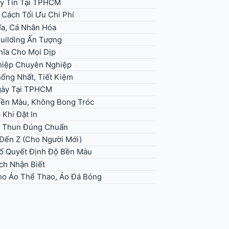
y Tín Tại TPHCM
 Cách Tối Ưu Chi Phí
ĩa, Cá Nhân Hóa
uilding Ấn Tượng
hĩa Cho Mọi Dịp
hiệp Chuyên Nghiệp
ống Nhất, Tiết Kiệm
Ngày Tại TPHCM
Bền Màu, Không Bong Tróc
Khi Đặt In
Áo Thun Đúng Chuẩn
 Đến Z (Cho Người Mới)
Tố Quyết Định Độ Bền Màu
ch Nhận Biết
ho Áo Thể Thao, Áo Đá Bóng