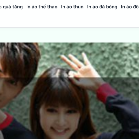
o quà tặng
In áo thể thao
In áo thun
In áo đá bóng
In áo đô