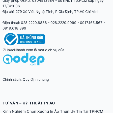
Giấy phép ĐKKD: 0304513684 - Sở KHĐT Tp.HCM cấp ngày
17/8/2006.
Địa chỉ: 279 Xô Viết Nghệ Tĩnh, P.Gia Định, TP.Hồ Chí Minh.
Điện thoại: 028.2220.8888 - 028.2220.9999 - 0917.165.567 -
0919.618.399
☑ InAoNhanh.com là một dịch vụ của
Chính sách, Quy định chung
TƯ VẤN – KỸ THUẬT IN ÁO
Kinh Nghiệm Chọn Xưởng In Áo Thun Uy Tín Tại TPHCM