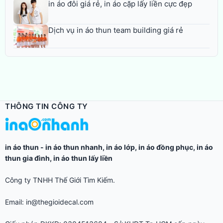
in áo đôi giá rẻ, in áo cặp lấy liền cực đẹp
Dịch vụ in áo thun team building giá rẻ
THÔNG TIN CÔNG TY
in áo thun
-
in áo thun nhanh
,
in áo lớp
,
in áo đồng phục
,
in áo
thun gia đình
,
in áo thun lấy liền
Công ty TNHH Thế Giới Tìm Kiếm.
Email: in@thegioidecal.com