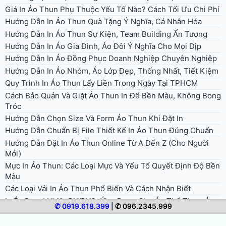
Giá In Áo Thun Phụ Thuộc Yếu Tố Nào? Cách Tối Ưu Chi Phí
Hướng Dẫn In Áo Thun Quà Tặng Ý Nghĩa, Cá Nhân Hóa
Hướng Dẫn In Áo Thun Sự Kiện, Team Building Ấn Tượng
Hướng Dẫn In Áo Gia Đình, Áo Đôi Ý Nghĩa Cho Mọi Dịp
Hướng Dẫn In Áo Đồng Phục Doanh Nghiệp Chuyên Nghiệp
Hướng Dẫn In Áo Nhóm, Áo Lớp Đẹp, Thống Nhất, Tiết Kiệm
Quy Trình In Áo Thun Lấy Liền Trong Ngày Tại TPHCM
Cách Bảo Quản Và Giặt Áo Thun In Để Bền Màu, Không Bong
Tróc
Hướng Dẫn Chọn Size Và Form Áo Thun Khi Đặt In
Hướng Dẫn Chuẩn Bị File Thiết Kế In Áo Thun Đúng Chuẩn
Hướng Dẫn Đặt In Áo Thun Online Từ A Đến Z (Cho Người
Mới)
Mực In Áo Thun: Các Loại Mực Và Yếu Tố Quyết Định Độ Bền
Màu
Các Loại Vải In Áo Thun Phổ Biến Và Cách Nhận Biết
In Ép Decal Nhiệt PU/PVC: Ứng Dụng Cho Áo Thể Thao, Áo
✆ 0919.618.399
|
✆ 096.2345.999
Đá Bóng