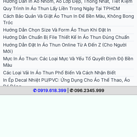
Hướng Dẫn In Áo Nhóm, Áo Lớp Đẹp, Thống Nhất, Tiết Kiệm
Quy Trình In Áo Thun Lấy Liền Trong Ngày Tại TPHCM
Cách Bảo Quản Và Giặt Áo Thun In Để Bền Màu, Không Bong
Tróc
Hướng Dẫn Chọn Size Và Form Áo Thun Khi Đặt In
Hướng Dẫn Chuẩn Bị File Thiết Kế In Áo Thun Đúng Chuẩn
Hướng Dẫn Đặt In Áo Thun Online Từ A Đến Z (Cho Người
Mới)
Mực In Áo Thun: Các Loại Mực Và Yếu Tố Quyết Định Độ Bền
Màu
Các Loại Vải In Áo Thun Phổ Biến Và Cách Nhận Biết
In Ép Decal Nhiệt PU/PVC: Ứng Dụng Cho Áo Thể Thao, Áo
Đá Bóng
✆ 0919.618.399
|
✆ 096.2345.999
© 2026 In Áo Nhanh. All rights reserved.
Bảng giá in áo thun
Giới thiệu in áo nhanh