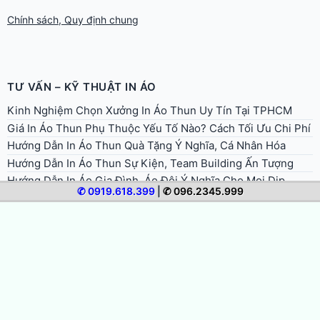
Chính sách, Quy định chung
TƯ VẤN – KỸ THUẬT IN ÁO
Kinh Nghiệm Chọn Xưởng In Áo Thun Uy Tín Tại TPHCM
Giá In Áo Thun Phụ Thuộc Yếu Tố Nào? Cách Tối Ưu Chi Phí
Hướng Dẫn In Áo Thun Quà Tặng Ý Nghĩa, Cá Nhân Hóa
Hướng Dẫn In Áo Thun Sự Kiện, Team Building Ấn Tượng
Hướng Dẫn In Áo Gia Đình, Áo Đôi Ý Nghĩa Cho Mọi Dịp
✆ 0919.618.399
|
✆ 096.2345.999
Hướng Dẫn In Áo Đồng Phục Doanh Nghiệp Chuyên Nghiệp
Hướng Dẫn In Áo Nhóm, Áo Lớp Đẹp, Thống Nhất, Tiết Kiệm
Quy Trình In Áo Thun Lấy Liền Trong Ngày Tại TPHCM
Cách Bảo Quản Và Giặt Áo Thun In Để Bền Màu, Không Bong
Tróc
Hướng Dẫn Chọn Size Và Form Áo Thun Khi Đặt In
Hướng Dẫn Chuẩn Bị File Thiết Kế In Áo Thun Đúng Chuẩn