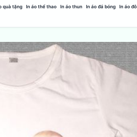
o quà tặng
In áo thể thao
In áo thun
In áo đá bóng
In áo đô