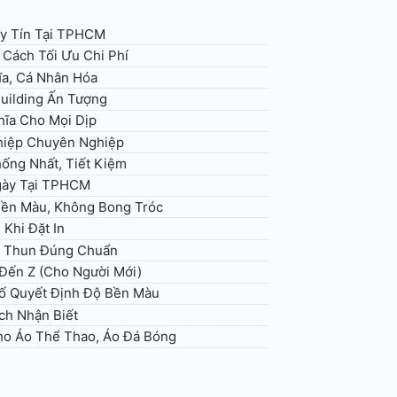
y Tín Tại TPHCM
 Cách Tối Ưu Chi Phí
ĩa, Cá Nhân Hóa
uilding Ấn Tượng
hĩa Cho Mọi Dịp
hiệp Chuyên Nghiệp
ống Nhất, Tiết Kiệm
Ngày Tại TPHCM
Bền Màu, Không Bong Tróc
Khi Đặt In
Áo Thun Đúng Chuẩn
 Đến Z (Cho Người Mới)
Tố Quyết Định Độ Bền Màu
ch Nhận Biết
ho Áo Thể Thao, Áo Đá Bóng