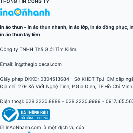
THÔNG TIN CÔNG TY
in áo thun
-
in áo thun nhanh
,
in áo lớp
,
in áo đồng phục
,
i
in áo thun lấy liền
Công ty TNHH Thế Giới Tìm Kiếm.
Email: in@thegioidecal.com
Giấy phép ĐKKD: 0304513684 - Sở KHĐT Tp.HCM cấp ngà
Địa chỉ: 279 Xô Viết Nghệ Tĩnh, P.Gia Định, TP.Hồ Chí Minh
Điện thoại: 028.2220.8888 - 028.2220.9999 - 0917.165.56
☑ InAoNhanh.com là một dịch vụ của