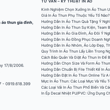
TƯ VẤN – KỸ THUẬT IN ÁO
Kinh Nghiệm Chọn Xưởng In Áo Thun U
Giá In Áo Thun Phụ Thuộc Yếu Tố Nào?
Hướng Dẫn In Áo Thun Quà Tặng Ý Ngh
n áo thun gia đình
,
Hướng Dẫn In Áo Thun Sự Kiện, Team B
Hướng Dẫn In Áo Gia Đình, Áo Đôi Ý Ng
Hướng Dẫn In Áo Đồng Phục Doanh Ng
Hướng Dẫn In Áo Nhóm, Áo Lớp Đẹp, Th
Quy Trình In Áo Thun Lấy Liền Trong 
Cách Bảo Quản Và Giặt Áo Thun In Để 
Hướng Dẫn Chọn Size Và Form Áo Thun 
y 17/8/2006.
Hướng Dẫn Chuẩn Bị File Thiết Kế In 
.
Hướng Dẫn Đặt In Áo Thun Online Từ A
Mực In Áo Thun: Các Loại Mực Và Yếu 
7 - 0919.618.399
Các Loại Vải In Áo Thun Phổ Biến Và Cá
In Ép Decal Nhiệt PU/PVC: Ứng Dụng C