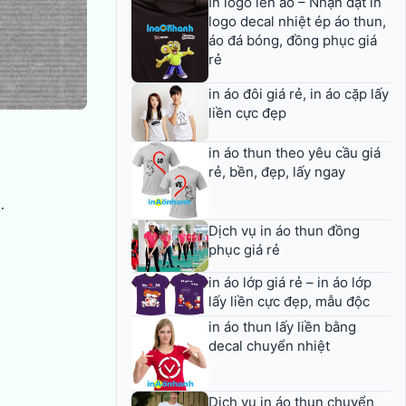
In logo lên áo – Nhận đặt in
logo decal nhiệt ép áo thun,
áo đá bóng, đồng phục giá
rẻ
in áo đôi giá rẻ, in áo cặp lấy
liền cực đẹp
in áo thun theo yêu cầu giá
rẻ, bền, đẹp, lấy ngay
…
Dịch vụ in áo thun đồng
phục giá rẻ
in áo lớp giá rẻ – in áo lớp
lấy liền cực đẹp, mẫu độc
in áo thun lấy liền bằng
decal chuyển nhiệt
Dịch vụ in áo thun chuyển