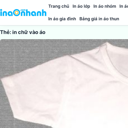
Trang chủ
In áo lớp
In áo nhóm
In á
In áo gia đình
Bảng giá in áo thun
Thẻ:
in chữ vào áo