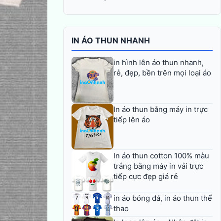
IN ÁO THUN NHANH
in hình lên áo thun nhanh,
rẻ, đẹp, bền trên mọi loại áo
In áo thun bằng máy in trực
tiếp lên áo
In áo thun cotton 100% màu
trắng bằng máy in vải trực
tiếp cực đẹp giá rẻ
in áo bóng đá, in áo thun thể
thao