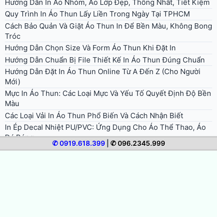
Hướng Dẫn In Áo Nhóm, Áo Lớp Đẹp, Thống Nhất, Tiết Kiệm
Quy Trình In Áo Thun Lấy Liền Trong Ngày Tại TPHCM
Cách Bảo Quản Và Giặt Áo Thun In Để Bền Màu, Không Bong
Tróc
Hướng Dẫn Chọn Size Và Form Áo Thun Khi Đặt In
Hướng Dẫn Chuẩn Bị File Thiết Kế In Áo Thun Đúng Chuẩn
Hướng Dẫn Đặt In Áo Thun Online Từ A Đến Z (Cho Người
Mới)
Mực In Áo Thun: Các Loại Mực Và Yếu Tố Quyết Định Độ Bền
Màu
Các Loại Vải In Áo Thun Phổ Biến Và Cách Nhận Biết
In Ép Decal Nhiệt PU/PVC: Ứng Dụng Cho Áo Thể Thao, Áo
Đá Bóng
✆ 0919.618.399
|
✆ 096.2345.999
© 2026 In Áo Nhanh. All rights reserved.
Bảng giá in áo thun
Giới thiệu in áo nhanh