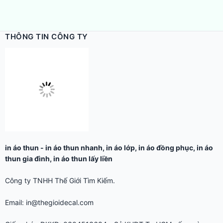
THÔNG TIN CÔNG TY
in áo thun
-
in áo thun nhanh
,
in áo lớp
,
in áo đồng phục
,
in áo
thun gia đình
,
in áo thun lấy liền
Công ty TNHH Thế Giới Tìm Kiếm.
Email: in@thegioidecal.com
Giấy phép ĐKKD: 0304513684 - Sở KHĐT Tp.HCM cấp ngày