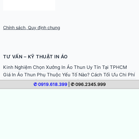
Chính sách, Quy định chung
TƯ VẤN – KỸ THUẬT IN ÁO
Kinh Nghiệm Chọn Xưởng In Áo Thun Uy Tín Tại TPHCM
Giá In Áo Thun Phụ Thuộc Yếu Tố Nào? Cách Tối Ưu Chi Phí
Hướng Dẫn In Áo Thun Quà Tặng Ý Nghĩa, Cá Nhân Hóa
Hướng Dẫn In Áo Thun Sự Kiện, Team Building Ấn Tượng
✆ 0919.618.399
|
✆ 096.2345.999
Hướng Dẫn In Áo Gia Đình, Áo Đôi Ý Nghĩa Cho Mọi Dịp
Hướng Dẫn In Áo Đồng Phục Doanh Nghiệp Chuyên Nghiệp
Hướng Dẫn In Áo Nhóm, Áo Lớp Đẹp, Thống Nhất, Tiết Kiệm
Quy Trình In Áo Thun Lấy Liền Trong Ngày Tại TPHCM
Cách Bảo Quản Và Giặt Áo Thun In Để Bền Màu, Không Bong
Tróc
Hướng Dẫn Chọn Size Và Form Áo Thun Khi Đặt In