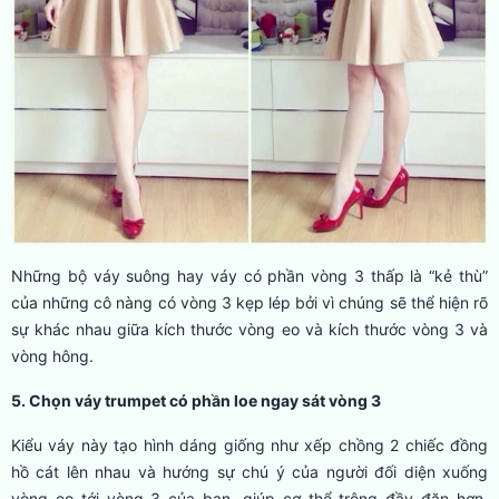
Những bộ váy suông hay váy có phần vòng 3 thấp là “kẻ thù”
của những cô nàng có vòng 3 kẹp lép bởi vì chúng sẽ thể hiện rõ
sự khác nhau giữa kích thước vòng eo và kích thước vòng 3 và
vòng hông.
5. Chọn váy trumpet có phần loe ngay sát vòng 3
Kiểu váy này tạo hình dáng giống như xếp chồng 2 chiếc đồng
hồ cát lên nhau và hướng sự chú ý của người đối diện xuống
vòng eo tới vòng 3 của bạn, giúp cơ thể trông đầy đặn hơn.