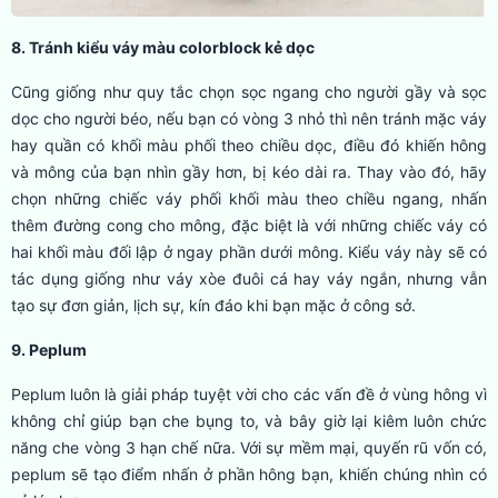
8. Tránh kiểu váy màu colorblock kẻ dọc
Cũng giống như quy tắc chọn sọc ngang cho người gầy và sọc
dọc cho người béo, nếu bạn có vòng 3 nhỏ thì nên tránh mặc váy
hay quần có khối màu phối theo chiều dọc, điều đó khiến hông
và mông của bạn nhìn gầy hơn, bị kéo dài ra. Thay vào đó, hãy
chọn những chiếc váy phối khối màu theo chiều ngang, nhấn
thêm đường cong cho mông, đặc biệt là với những chiếc váy có
hai khối màu đối lập ở ngay phần dưới mông. Kiểu váy này sẽ có
tác dụng giống như váy xòe đuôi cá hay váy ngắn, nhưng vẫn
tạo sự đơn giản, lịch sự, kín đáo khi bạn mặc ở công sở.
9. Peplum
Peplum luôn là giải pháp tuyệt vời cho các vấn đề ở vùng hông vì
không chỉ giúp bạn che bụng to, và bây giờ lại kiêm luôn chức
năng che vòng 3 hạn chế nữa. Với sự mềm mại, quyến rũ vốn có,
peplum sẽ tạo điểm nhấn ở phần hông bạn, khiến chúng nhìn có