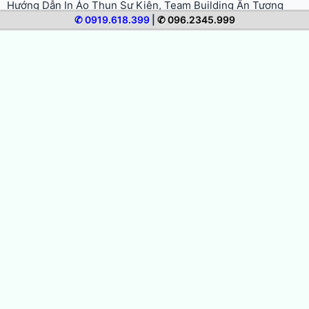
Hướng Dẫn In Áo Thun Sự Kiện, Team Building Ấn Tượng
✆ 0919.618.399
|
✆ 096.2345.999
Hướng Dẫn In Áo Gia Đình, Áo Đôi Ý Nghĩa Cho Mọi Dịp
Hướng Dẫn In Áo Đồng Phục Doanh Nghiệp Chuyên Nghiệp
Hướng Dẫn In Áo Nhóm, Áo Lớp Đẹp, Thống Nhất, Tiết Kiệm
Quy Trình In Áo Thun Lấy Liền Trong Ngày Tại TPHCM
Cách Bảo Quản Và Giặt Áo Thun In Để Bền Màu, Không Bong
Tróc
Hướng Dẫn Chọn Size Và Form Áo Thun Khi Đặt In
Hướng Dẫn Chuẩn Bị File Thiết Kế In Áo Thun Đúng Chuẩn
Hướng Dẫn Đặt In Áo Thun Online Từ A Đến Z (Cho Người
Mới)
Mực In Áo Thun: Các Loại Mực Và Yếu Tố Quyết Định Độ Bền
Màu
Các Loại Vải In Áo Thun Phổ Biến Và Cách Nhận Biết
In Ép Decal Nhiệt PU/PVC: Ứng Dụng Cho Áo Thể Thao, Áo
Đá Bóng