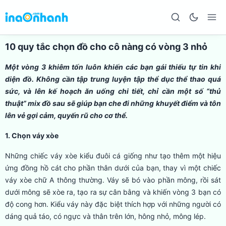
10 quy tắc chọn đồ cho cô nàng có vòng 3 nhỏ
Một vòng 3 khiêm tốn luôn khiến các bạn gái thiếu tự tin khi
diện đồ. Không cần tập trung luyện tập thể dục thể thao quá
sức, và lên kế hoạch ăn uống chi tiết, chỉ cần một số “thủ
thuật” mix đồ sau sẽ giúp bạn che đi những khuyết điểm và tôn
lên vẻ gợi cảm, quyến rũ cho cơ thể.
1. Chọn váy xòe
Những chiếc váy xòe kiểu đuôi cá giống như tạo thêm một hiệu
ứng đồng hồ cát cho phần thân dưới của bạn, thay vì một chiếc
váy xòe chữ A thông thường. Váy sẽ bó vào phần mông, rồi sát
dưới mông sẽ xòe ra, tạo ra sự cân bằng và khiến vòng 3 bạn có
độ cong hơn. Kiểu váy này đặc biệt thích hợp với những người có
dáng quả táo, có ngực và thân trên lớn, hông nhỏ, mông lép.