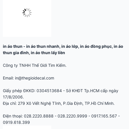
in áo thun
-
in áo thun nhanh
,
in áo lớp
,
in áo đồng phục
,
in áo
thun gia đình
,
in áo thun lấy liền
Công ty TNHH Thế Giới Tìm Kiếm.
Email: in@thegioidecal.com
Giấy phép ĐKKD: 0304513684 - Sở KHĐT Tp.HCM cấp ngày
17/8/2006.
Địa chỉ: 279 Xô Viết Nghệ Tĩnh, P.Gia Định, TP.Hồ Chí Minh.
Điện thoại: 028.2220.8888 - 028.2220.9999 - 0917.165.567 -
0919.618.399
☑ InAoNhanh.com là một dịch vụ của