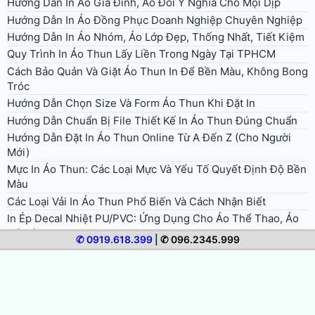
Hướng Dẫn In Áo Gia Đình, Áo Đôi Ý Nghĩa Cho Mọi Dịp
Hướng Dẫn In Áo Đồng Phục Doanh Nghiệp Chuyên Nghiệp
Hướng Dẫn In Áo Nhóm, Áo Lớp Đẹp, Thống Nhất, Tiết Kiệm
Quy Trình In Áo Thun Lấy Liền Trong Ngày Tại TPHCM
Cách Bảo Quản Và Giặt Áo Thun In Để Bền Màu, Không Bong
Tróc
Hướng Dẫn Chọn Size Và Form Áo Thun Khi Đặt In
Hướng Dẫn Chuẩn Bị File Thiết Kế In Áo Thun Đúng Chuẩn
Hướng Dẫn Đặt In Áo Thun Online Từ A Đến Z (Cho Người
Mới)
Mực In Áo Thun: Các Loại Mực Và Yếu Tố Quyết Định Độ Bền
Màu
Các Loại Vải In Áo Thun Phổ Biến Và Cách Nhận Biết
In Ép Decal Nhiệt PU/PVC: Ứng Dụng Cho Áo Thể Thao, Áo
Đá Bóng
✆ 0919.618.399
|
✆ 096.2345.999