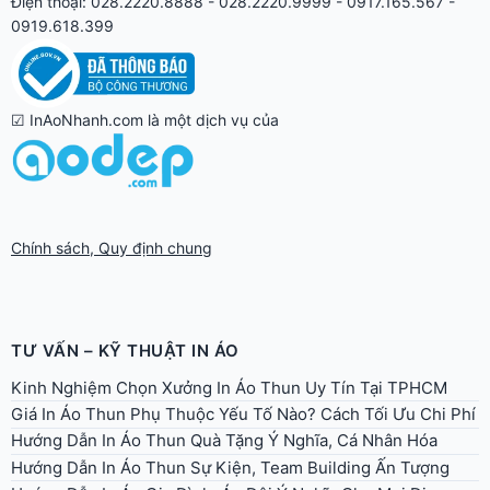
Điện thoại: 028.2220.8888 - 028.2220.9999 - 0917.165.567 -
0919.618.399
☑ InAoNhanh.com là một dịch vụ của
Chính sách, Quy định chung
TƯ VẤN – KỸ THUẬT IN ÁO
Kinh Nghiệm Chọn Xưởng In Áo Thun Uy Tín Tại TPHCM
Giá In Áo Thun Phụ Thuộc Yếu Tố Nào? Cách Tối Ưu Chi Phí
Hướng Dẫn In Áo Thun Quà Tặng Ý Nghĩa, Cá Nhân Hóa
Hướng Dẫn In Áo Thun Sự Kiện, Team Building Ấn Tượng