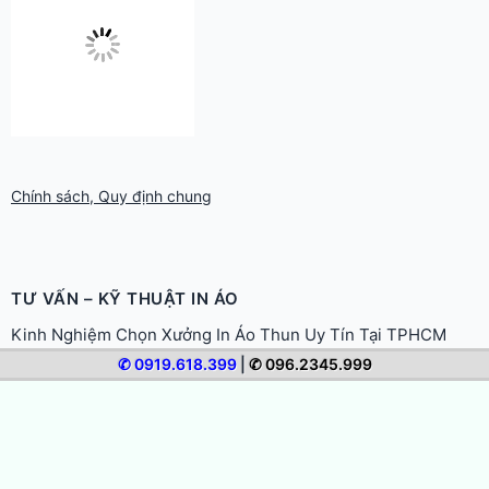
Chính sách, Quy định chung
TƯ VẤN – KỸ THUẬT IN ÁO
Kinh Nghiệm Chọn Xưởng In Áo Thun Uy Tín Tại TPHCM
Giá In Áo Thun Phụ Thuộc Yếu Tố Nào? Cách Tối Ưu Chi Phí
✆ 0919.618.399
|
✆ 096.2345.999
Hướng Dẫn In Áo Thun Quà Tặng Ý Nghĩa, Cá Nhân Hóa
Hướng Dẫn In Áo Thun Sự Kiện, Team Building Ấn Tượng
Hướng Dẫn In Áo Gia Đình, Áo Đôi Ý Nghĩa Cho Mọi Dịp
Hướng Dẫn In Áo Đồng Phục Doanh Nghiệp Chuyên Nghiệp