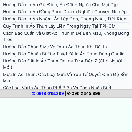
Hướng Dẫn In Áo Gia Đình, Áo Đôi Ý Nghĩa Cho Mọi Dịp
Hướng Dẫn In Áo Đồng Phục Doanh Nghiệp Chuyên Nghiệp
Hướng Dẫn In Áo Nhóm, Áo Lớp Đẹp, Thống Nhất, Tiết Kiệm
Quy Trình In Áo Thun Lấy Liền Trong Ngày Tại TPHCM
Cách Bảo Quản Và Giặt Áo Thun In Để Bền Màu, Không Bong
Tróc
Hướng Dẫn Chọn Size Và Form Áo Thun Khi Đặt In
Hướng Dẫn Chuẩn Bị File Thiết Kế In Áo Thun Đúng Chuẩn
Hướng Dẫn Đặt In Áo Thun Online Từ A Đến Z (Cho Người
Mới)
Mực In Áo Thun: Các Loại Mực Và Yếu Tố Quyết Định Độ Bền
Màu
Các Loại Vải In Áo Thun Phổ Biến Và Cách Nhận Biết
✆ 0919.618.399
|
✆ 096.2345.999
In Ép Decal Nhiệt PU/PVC: Ứng Dụng Cho Áo Thể Thao, Áo
Đá Bóng