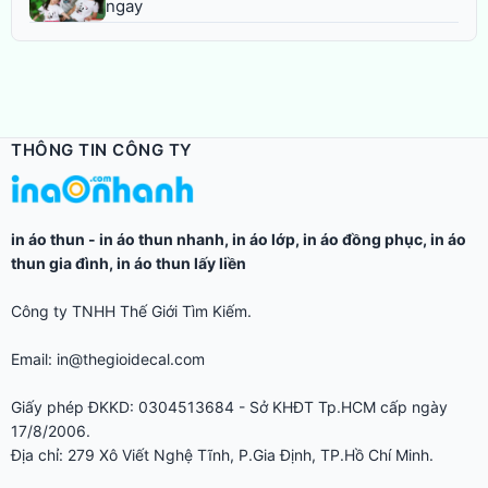
ngay
THÔNG TIN CÔNG TY
in áo thun
-
in áo thun nhanh
,
in áo lớp
,
in áo đồng phục
,
in áo
thun gia đình
,
in áo thun lấy liền
Công ty TNHH Thế Giới Tìm Kiếm.
Email: in@thegioidecal.com
Giấy phép ĐKKD: 0304513684 - Sở KHĐT Tp.HCM cấp ngày
17/8/2006.
Địa chỉ: 279 Xô Viết Nghệ Tĩnh, P.Gia Định, TP.Hồ Chí Minh.