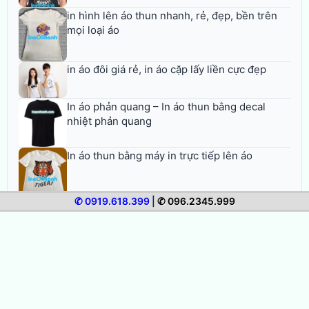
in hình lên áo thun nhanh, rẻ, đẹp, bền trên
mọi loại áo
in áo đôi giá rẻ, in áo cặp lấy liền cực đẹp
In áo phản quang – In áo thun bằng decal
nhiệt phản quang
In áo thun bằng máy in trực tiếp lên áo
✆ 0919.618.399
|
✆ 096.2345.999
In Áo Thun Lấy Liền TPHCM Cực Đẹp Giá Tốt
in áo nhóm, in áo thun đồng phục nhóm giá rẻ
In chữ lên áo thun gia đình: Đẹp, Giá rẻ,
Nhanh, Bền