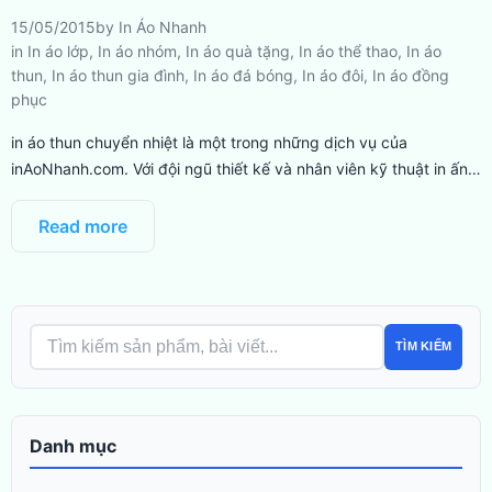
15/05/2015
by
In Áo Nhanh
in
In áo lớp
,
In áo nhóm
,
In áo quà tặng
,
In áo thể thao
,
In áo
thun
,
In áo thun gia đình
,
In áo đá bóng
,
In áo đôi
,
In áo đồng
phục
in áo thun chuyển nhiệt là một trong những dịch vụ của
inAoNhanh.com. Với đội ngũ thiết kế và nhân viên kỹ thuật in ấn…
Read more
TÌM KIẾM
Danh mục