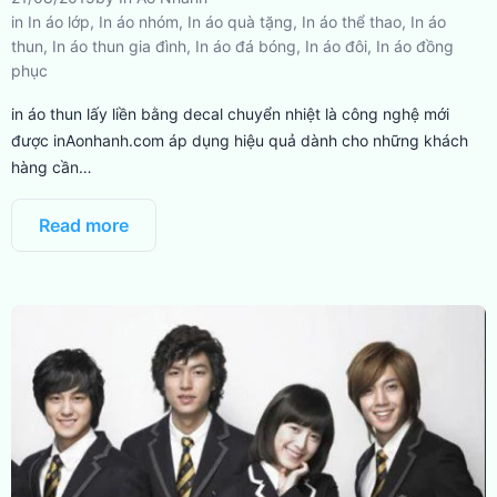
in
In áo lớp
,
In áo nhóm
,
In áo quà tặng
,
In áo thể thao
,
In áo
thun
,
In áo thun gia đình
,
In áo đá bóng
,
In áo đôi
,
In áo đồng
phục
in áo thun lấy liền bằng decal chuyển nhiệt là công nghệ mới
được inAonhanh.com áp dụng hiệu quả dành cho những khách
hàng cần…
Read more