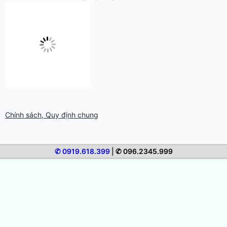
☑ InAoNhanh.com là một dịch vụ của
Chính sách, Quy định chung
✆ 0919.618.399
|
✆ 096.2345.999
TƯ VẤN – KỸ THUẬT IN ÁO
Kinh Nghiệm Chọn Xưởng In Áo Thun Uy Tín Tại TPHCM
Giá In Áo Thun Phụ Thuộc Yếu Tố Nào? Cách Tối Ưu Chi Phí
Hướng Dẫn In Áo Thun Quà Tặng Ý Nghĩa, Cá Nhân Hóa
Hướng Dẫn In Áo Thun Sự Kiện, Team Building Ấn Tượng