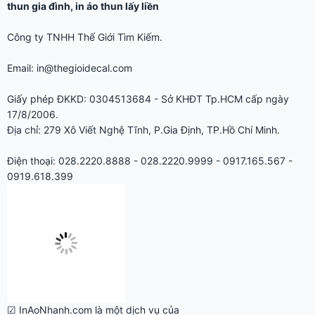
in áo thun
-
in áo thun nhanh
,
in áo lớp
,
in áo đồng phục
,
in áo
thun gia đình
,
in áo thun lấy liền
Công ty TNHH Thế Giới Tìm Kiếm.
Email: in@thegioidecal.com
Giấy phép ĐKKD: 0304513684 - Sở KHĐT Tp.HCM cấp ngày
17/8/2006.
Địa chỉ: 279 Xô Viết Nghệ Tĩnh, P.Gia Định, TP.Hồ Chí Minh.
Điện thoại: 028.2220.8888 - 028.2220.9999 - 0917.165.567 -
0919.618.399