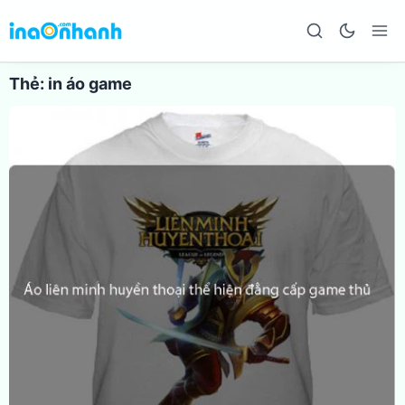
Thẻ:
in áo game