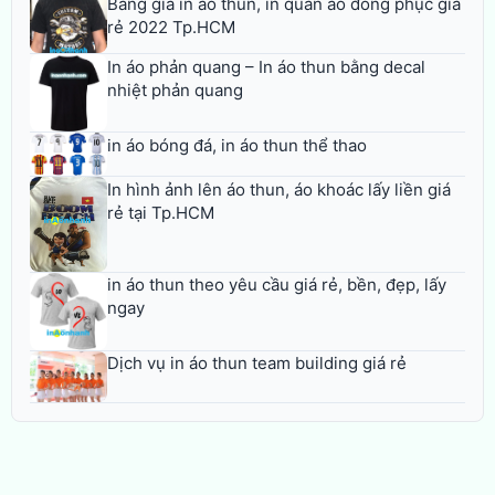
Bảng giá in áo thun, in quần áo đồng phục giá
rẻ 2022 Tp.HCM
In áo phản quang – In áo thun bằng decal
nhiệt phản quang
in áo bóng đá, in áo thun thể thao
In hình ảnh lên áo thun, áo khoác lấy liền giá
rẻ tại Tp.HCM
in áo thun theo yêu cầu giá rẻ, bền, đẹp, lấy
ngay
Dịch vụ in áo thun team building giá rẻ