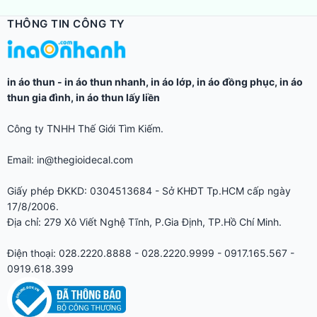
THÔNG TIN CÔNG TY
in áo thun
-
in áo thun nhanh
,
in áo lớp
,
in áo đồng phục
,
in áo
thun gia đình
,
in áo thun lấy liền
Công ty TNHH Thế Giới Tìm Kiếm.
Email: in@thegioidecal.com
Giấy phép ĐKKD: 0304513684 - Sở KHĐT Tp.HCM cấp ngày
17/8/2006.
Địa chỉ: 279 Xô Viết Nghệ Tĩnh, P.Gia Định, TP.Hồ Chí Minh.
Điện thoại: 028.2220.8888 - 028.2220.9999 - 0917.165.567 -
0919.618.399