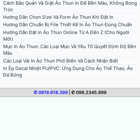
Cách Bảo Quản Và Giặt Áo Thun In Để Bền Màu, Không Bong
Tróc
Hướng Dẫn Chọn Size Và Form Áo Thun Khi Đặt In
Hướng Dẫn Chuẩn Bị File Thiết Kế In Áo Thun Đúng Chuẩn
Hướng Dẫn Đặt In Áo Thun Online Từ A Đến Z (Cho Người
Mới)
Mực In Áo Thun: Các Loại Mực Và Yếu Tố Quyết Định Độ Bền
Màu
Các Loại Vải In Áo Thun Phổ Biến Và Cách Nhận Biết
In Ép Decal Nhiệt PU/PVC: Ứng Dụng Cho Áo Thể Thao, Áo
Đá Bóng
✆ 0919.618.399
|
✆ 096.2345.999
© 2026 In Áo Nhanh. All rights reserved.
Bảng giá in áo thun
Giới thiệu in áo nhanh
Hướng dẫn in áo
Tư vấn thời trang
Video clip in áo thun