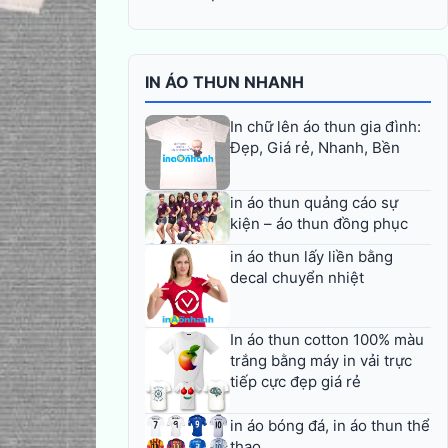
IN ÁO THUN NHANH
In chữ lên áo thun gia đình:
Đẹp, Giá rẻ, Nhanh, Bền
in áo thun quảng cáo sự
kiện – áo thun đồng phục
in áo thun lấy liền bằng
decal chuyển nhiệt
In áo thun cotton 100% màu
trắng bằng máy in vải trực
tiếp cực đẹp giá rẻ
in áo bóng đá, in áo thun thể
thao