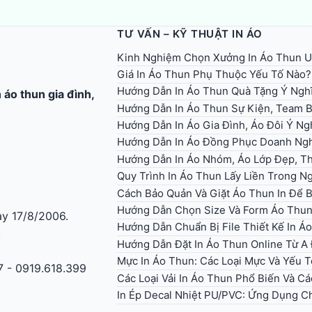
TƯ VẤN – KỸ THUẬT IN ÁO
Kinh Nghiệm Chọn Xưởng In Áo Thun U
Giá In Áo Thun Phụ Thuộc Yếu Tố Nào?
Hướng Dẫn In Áo Thun Quà Tặng Ý Ngh
n áo thun gia đình
,
Hướng Dẫn In Áo Thun Sự Kiện, Team B
Hướng Dẫn In Áo Gia Đình, Áo Đôi Ý Ng
Hướng Dẫn In Áo Đồng Phục Doanh Ng
Hướng Dẫn In Áo Nhóm, Áo Lớp Đẹp, Th
Quy Trình In Áo Thun Lấy Liền Trong 
Cách Bảo Quản Và Giặt Áo Thun In Để 
Hướng Dẫn Chọn Size Và Form Áo Thun 
y 17/8/2006.
Hướng Dẫn Chuẩn Bị File Thiết Kế In 
.
Hướng Dẫn Đặt In Áo Thun Online Từ A
Mực In Áo Thun: Các Loại Mực Và Yếu 
7 - 0919.618.399
Các Loại Vải In Áo Thun Phổ Biến Và Cá
In Ép Decal Nhiệt PU/PVC: Ứng Dụng C