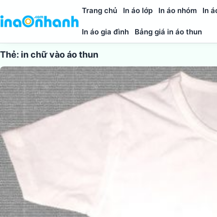
Trang chủ
In áo lớp
In áo nhóm
In á
In áo gia đình
Bảng giá in áo thun
Thẻ:
in chữ vào áo thun