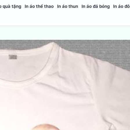
o quà tặng
In áo thể thao
In áo thun
In áo đá bóng
In áo đô