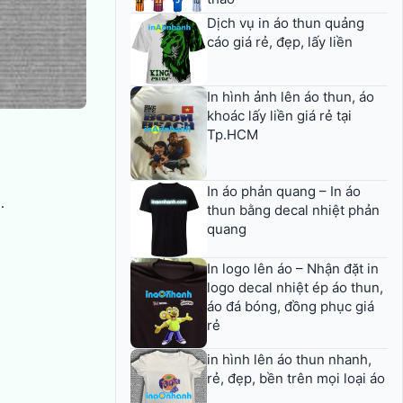
Dịch vụ in áo thun quảng
cáo giá rẻ, đẹp, lấy liền
In hình ảnh lên áo thun, áo
khoác lấy liền giá rẻ tại
Tp.HCM
In áo phản quang – In áo
…
thun bằng decal nhiệt phản
quang
In logo lên áo – Nhận đặt in
logo decal nhiệt ép áo thun,
áo đá bóng, đồng phục giá
rẻ
in hình lên áo thun nhanh,
rẻ, đẹp, bền trên mọi loại áo