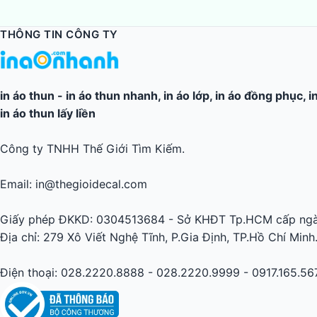
THÔNG TIN CÔNG TY
in áo thun
-
in áo thun nhanh
,
in áo lớp
,
in áo đồng phục
,
i
in áo thun lấy liền
Công ty TNHH Thế Giới Tìm Kiếm.
Email: in@thegioidecal.com
Giấy phép ĐKKD: 0304513684 - Sở KHĐT Tp.HCM cấp ngà
Địa chỉ: 279 Xô Viết Nghệ Tĩnh, P.Gia Định, TP.Hồ Chí Minh
Điện thoại: 028.2220.8888 - 028.2220.9999 - 0917.165.56