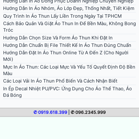
Hướng Dẫn In Áo Đồng Phục Doanh Nghiệp Chuyên Nghiệp
Hướng Dẫn In Áo Nhóm, Áo Lớp Đẹp, Thống Nhất, Tiết Kiệm
Quy Trình In Áo Thun Lấy Liền Trong Ngày Tại TPHCM
Cách Bảo Quản Và Giặt Áo Thun In Để Bền Màu, Không Bong
Tróc
Hướng Dẫn Chọn Size Và Form Áo Thun Khi Đặt In
Hướng Dẫn Chuẩn Bị File Thiết Kế In Áo Thun Đúng Chuẩn
Hướng Dẫn Đặt In Áo Thun Online Từ A Đến Z (Cho Người
Mới)
Mực In Áo Thun: Các Loại Mực Và Yếu Tố Quyết Định Độ Bền
Màu
Các Loại Vải In Áo Thun Phổ Biến Và Cách Nhận Biết
In Ép Decal Nhiệt PU/PVC: Ứng Dụng Cho Áo Thể Thao, Áo
Đá Bóng
✆ 0919.618.399
|
✆ 096.2345.999
© 2026 In Áo Nhanh. All rights reserved.