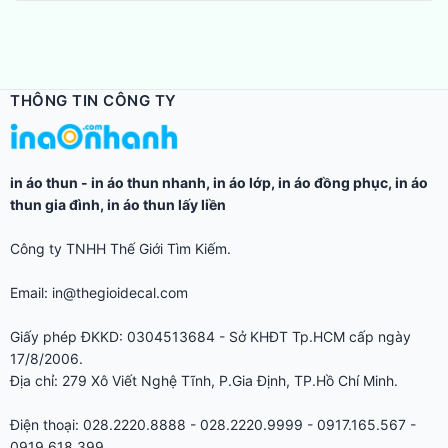
THÔNG TIN CÔNG TY
in áo thun
-
in áo thun nhanh
,
in áo lớp
,
in áo đồng phục
,
in áo
thun gia đình
,
in áo thun lấy liền
Công ty TNHH Thế Giới Tìm Kiếm.
Email: in@thegioidecal.com
Giấy phép ĐKKD: 0304513684 - Sở KHĐT Tp.HCM cấp ngày
17/8/2006.
Địa chỉ: 279 Xô Viết Nghệ Tĩnh, P.Gia Định, TP.Hồ Chí Minh.
Điện thoại: 028.2220.8888 - 028.2220.9999 - 0917.165.567 -
0919.618.399