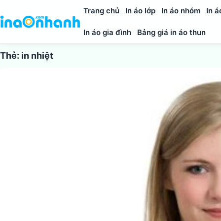
Trang chủ
In áo lớp
In áo nhóm
In á
In áo gia đình
Bảng giá in áo thun
Thẻ:
in nhiệt