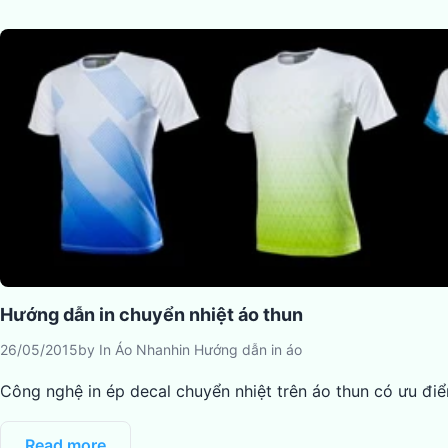
Hướng dẫn in chuyển nhiệt áo thun
26/05/2015
by
In Áo Nhanh
in
Hướng dẫn in áo
Công nghệ in ép decal chuyển nhiệt trên áo thun có ưu điể
Read more