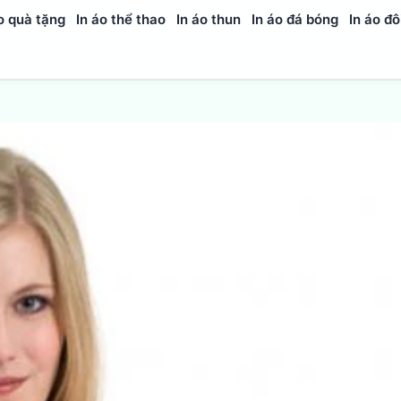
o quà tặng
In áo thể thao
In áo thun
In áo đá bóng
In áo đô