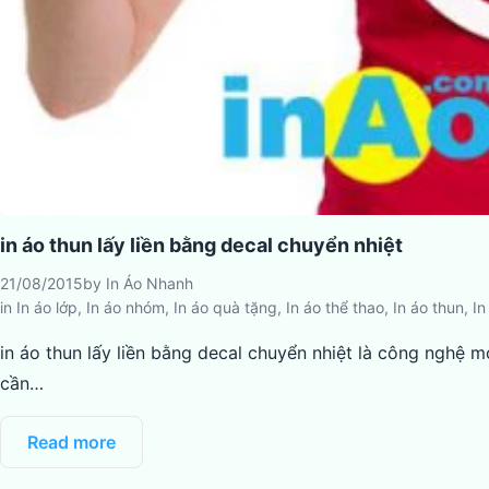
in áo thun lấy liền bằng decal chuyển nhiệt
21/08/2015
by
In Áo Nhanh
in
In áo lớp
,
In áo nhóm
,
In áo quà tặng
,
In áo thể thao
,
In áo thun
,
In
in áo thun lấy liền bằng decal chuyển nhiệt là công ngh
cần…
Read more