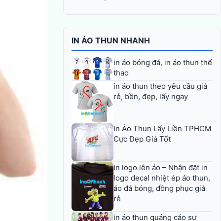
IN ÁO THUN NHANH
in áo bóng đá, in áo thun thể
thao
in áo thun theo yêu cầu giá
rẻ, bền, đẹp, lấy ngay
In Áo Thun Lấy Liền TPHCM
Cực Đẹp Giá Tốt
In logo lên áo – Nhận đặt in
logo decal nhiệt ép áo thun,
áo đá bóng, đồng phục giá
rẻ
in áo thun quảng cáo sự