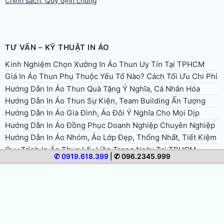
Chính sách, Quy định chung
TƯ VẤN – KỸ THUẬT IN ÁO
Kinh Nghiệm Chọn Xưởng In Áo Thun Uy Tín Tại TPHCM
Giá In Áo Thun Phụ Thuộc Yếu Tố Nào? Cách Tối Ưu Chi Phí
Hướng Dẫn In Áo Thun Quà Tặng Ý Nghĩa, Cá Nhân Hóa
Hướng Dẫn In Áo Thun Sự Kiện, Team Building Ấn Tượng
Hướng Dẫn In Áo Gia Đình, Áo Đôi Ý Nghĩa Cho Mọi Dịp
Hướng Dẫn In Áo Đồng Phục Doanh Nghiệp Chuyên Nghiệp
Hướng Dẫn In Áo Nhóm, Áo Lớp Đẹp, Thống Nhất, Tiết Kiệm
Quy Trình In Áo Thun Lấy Liền Trong Ngày Tại TPHCM
✆ 0919.618.399
|
✆ 096.2345.999
Cách Bảo Quản Và Giặt Áo Thun In Để Bền Màu, Không Bong
Tróc
Hướng Dẫn Chọn Size Và Form Áo Thun Khi Đặt In
Hướng Dẫn Chuẩn Bị File Thiết Kế In Áo Thun Đúng Chuẩn
Hướng Dẫn Đặt In Áo Thun Online Từ A Đến Z (Cho Người
Mới)