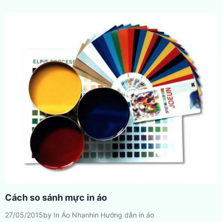
Cách so sánh mực in áo
27/05/2015
by
In Áo Nhanh
in
Hướng dẫn in áo