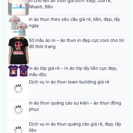
In chữ lên áo thun gia đình: Đẹp, Giá rẻ,
Nhanh, Bền
in áo thun theo yêu cầu giá rẻ, bền, đẹp, lấy
ngay
50 mẫu áo in – áo thun in đẹp cực cool cho tín
đồ thời trang
in áo lớp giá rẻ – in áo lớp lấy liền cực đẹp,
mẫu độc
Dịch vụ in áo thun team building giá rẻ
in áo thun quảng cáo sự kiện – áo thun đồng
phục
Dịch vụ in áo thun quảng cáo giá rẻ, đẹp, lấy
liền
in áo bóng đá, in áo thun thể thao