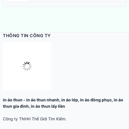
THÔNG TIN CÔNG TY
in áo thun
-
in áo thun nhanh
,
in áo lớp
,
in áo đồng phục
,
in áo
thun gia đình
,
in áo thun lấy liền
Công ty TNHH Thế Giới Tìm Kiếm.
Email: in@thegioidecal.com