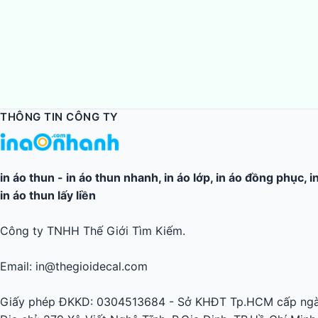
THÔNG TIN CÔNG TY
in áo thun
-
in áo thun nhanh
,
in áo lớp
,
in áo đồng phục
,
i
in áo thun lấy liền
Công ty TNHH Thế Giới Tìm Kiếm.
Email: in@thegioidecal.com
Giấy phép ĐKKD: 0304513684 - Sở KHĐT Tp.HCM cấp ngà