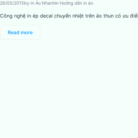
26/05/2015
by
In Áo Nhanh
in
Hướng dẫn in áo
Công nghệ in ép decal chuyển nhiệt trên áo thun có ưu điể
Read more