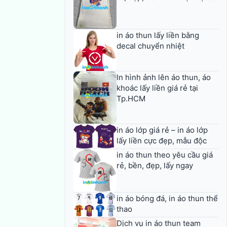
in áo thun lấy liền bằng
decal chuyển nhiệt
In hình ảnh lên áo thun, áo
khoác lấy liền giá rẻ tại
Tp.HCM
in áo lớp giá rẻ – in áo lớp
lấy liền cực đẹp, mẫu độc
in áo thun theo yêu cầu giá
rẻ, bền, đẹp, lấy ngay
in áo bóng đá, in áo thun thể
thao
Dịch vụ in áo thun team