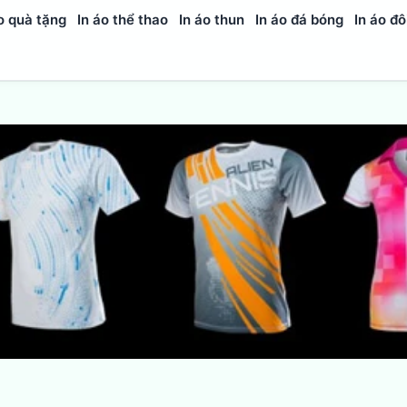
o quà tặng
In áo thể thao
In áo thun
In áo đá bóng
In áo đô