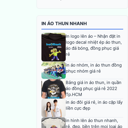
IN ÁO THUN NHANH
In logo lên áo – Nhận đặt in
logo decal nhiệt ép áo thun,
áo đá bóng, đồng phục giá
rẻ
in áo nhóm, in áo thun đồng
phục nhóm giá rẻ
Bảng giá in áo thun, in quần
áo đồng phục giá rẻ 2022
Tp.HCM
in áo đôi giá rẻ, in áo cặp lấy
liền cực đẹp
in hình lên áo thun nhanh,
rẻ, đẹp, bền trên mọi loại áo