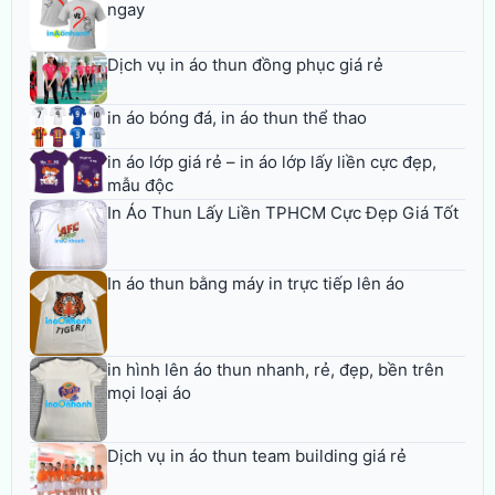
ngay
Dịch vụ in áo thun đồng phục giá rẻ
in áo bóng đá, in áo thun thể thao
in áo lớp giá rẻ – in áo lớp lấy liền cực đẹp,
mẫu độc
In Áo Thun Lấy Liền TPHCM Cực Đẹp Giá Tốt
In áo thun bằng máy in trực tiếp lên áo
in hình lên áo thun nhanh, rẻ, đẹp, bền trên
mọi loại áo
Dịch vụ in áo thun team building giá rẻ