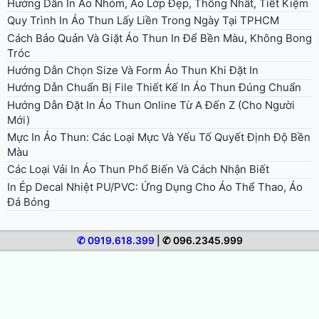
Hướng Dẫn In Áo Nhóm, Áo Lớp Đẹp, Thống Nhất, Tiết Kiệm
Quy Trình In Áo Thun Lấy Liền Trong Ngày Tại TPHCM
Cách Bảo Quản Và Giặt Áo Thun In Để Bền Màu, Không Bong
Tróc
Hướng Dẫn Chọn Size Và Form Áo Thun Khi Đặt In
Hướng Dẫn Chuẩn Bị File Thiết Kế In Áo Thun Đúng Chuẩn
Hướng Dẫn Đặt In Áo Thun Online Từ A Đến Z (Cho Người
Mới)
Mực In Áo Thun: Các Loại Mực Và Yếu Tố Quyết Định Độ Bền
Màu
Các Loại Vải In Áo Thun Phổ Biến Và Cách Nhận Biết
In Ép Decal Nhiệt PU/PVC: Ứng Dụng Cho Áo Thể Thao, Áo
Đá Bóng
✆ 0919.618.399
|
✆ 096.2345.999
© 2026 In Áo Nhanh. All rights reserved.
Bảng giá in áo thun
Giới thiệu in áo nhanh