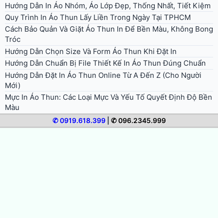
Hướng Dẫn In Áo Nhóm, Áo Lớp Đẹp, Thống Nhất, Tiết Kiệm
Quy Trình In Áo Thun Lấy Liền Trong Ngày Tại TPHCM
Cách Bảo Quản Và Giặt Áo Thun In Để Bền Màu, Không Bong
Tróc
Hướng Dẫn Chọn Size Và Form Áo Thun Khi Đặt In
Hướng Dẫn Chuẩn Bị File Thiết Kế In Áo Thun Đúng Chuẩn
Hướng Dẫn Đặt In Áo Thun Online Từ A Đến Z (Cho Người
Mới)
Mực In Áo Thun: Các Loại Mực Và Yếu Tố Quyết Định Độ Bền
Màu
Các Loại Vải In Áo Thun Phổ Biến Và Cách Nhận Biết
✆ 0919.618.399
|
✆ 096.2345.999
In Ép Decal Nhiệt PU/PVC: Ứng Dụng Cho Áo Thể Thao, Áo
Đá Bóng
© 2026 In Áo Nhanh. All rights reserved.
Bảng giá in áo thun
Giới thiệu in áo nhanh