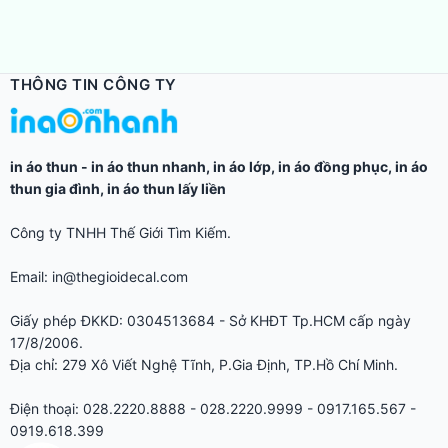
THÔNG TIN CÔNG TY
in áo thun
-
in áo thun nhanh
,
in áo lớp
,
in áo đồng phục
,
in áo
thun gia đình
,
in áo thun lấy liền
Công ty TNHH Thế Giới Tìm Kiếm.
Email: in@thegioidecal.com
Giấy phép ĐKKD: 0304513684 - Sở KHĐT Tp.HCM cấp ngày
17/8/2006.
Địa chỉ: 279 Xô Viết Nghệ Tĩnh, P.Gia Định, TP.Hồ Chí Minh.
Điện thoại: 028.2220.8888 - 028.2220.9999 - 0917.165.567 -
0919.618.399